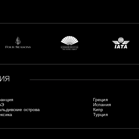
ИЯ
ранция
Греция
АЭ
Испания
льдивские острова
Кипр
ксика
Турция