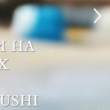
И НА
Х
USHI