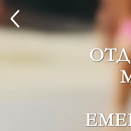
ОТД
EME