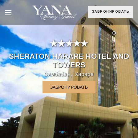
ЗАБРОНИРОВАТЬ
°
SHERATON HARARE HOTEL AND
TOWERS
,
Зимбабве
Хараре
ЗАБРОНИРОВАТЬ