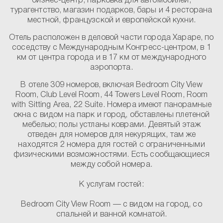
бизнес-центр, парковка для автомобилей,
турагентство, магазин подарков, бары и 4 ресторана
местной, французской и европейской кухни.
Отель расположен в деловой части города Хараре, по
соседству с Международным Конгресс-центром, в 1
км от центра города и в 17 км от международного
аэропорта.
В отеле 309 номеров, включая Bedroom City View
Room, Club Level Room, 44 Towers Level Room, Room
with Sitting Area, 22 Suite. Номера имеют панорамные
окна с видом на парк и город, обставлены плетеной
мебелью; полы устланы коврами. Девятый этаж
отведен для номеров для некурящих, там же
находятся 2 номера для гостей с ограниченными
физическими возможностями. Есть сообщающиеся
между собой номера.
К услугам гостей:
Bedroom City View Room
— с видом на город, со
спальней и ванной комнатой.