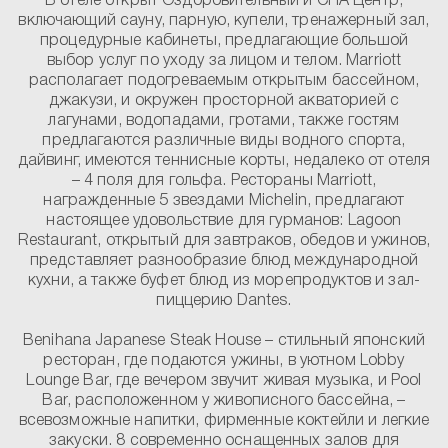
В отеле открыт Оздоровительный и СПА Центр,
включающий сауну, парную, купели, тренажерный зал,
процедурные кабинеты, предлагающие большой
выбор услуг по уходу за лицом и телом. Marriott
располагает подогреваемым открытым бассейном,
джакузи, и окружен просторной акваторией с
лагунами, водопадами, гротами, также гостям
предлагаются различные виды водного спорта,
дайвинг, имеются теннисные корты, недалеко от отеля
– 4 поля для гольфа. Рестораны Marriott,
награжденные 5 звездами Michelin, предлагают
настоящее удовольствие для гурманов: Lagoon
Restaurant, открытый для завтраков, обедов и ужинов,
представляет разнообразие блюд международной
кухни, а также буфет блюд из морепродуктов и зал-
пиццерию Dantes.
Benihana Japanese Steak House – стильный японский
ресторан, где подаются ужины, в уютном Lobby
Lounge Bar, где вечером звучит живая музыка, и Pool
Bar, расположенном у живописного бассейна, –
всевозможные напитки, фирменные коктейли и легкие
закуски. 8 современно оснащенных залов для