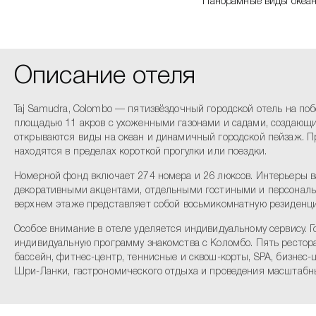
Панорамные виды океа
Описание отеля
Taj Samudra, Colombo — пятизвёздочный городской отель на по
площадью 11 акров с ухоженными газонами и садами, создающи
открываются виды на океан и динамичный городской пейзаж. Пр
находятся в пределах короткой прогулки или поездки.
Номерной фонд включает 274 номера и 26 люксов. Интерьеры 
декоративными акцентами, отдельными гостиными и персональны
верхнем этаже представляет собой восьмикомнатную резиденцию
Особое внимание в отеле уделяется индивидуальному сервису. Г
индивидуальную программу знакомства с Коломбо. Пять рестор
бассейн, фитнес-центр, теннисные и сквош-корты, SPA, бизнес-
Шри-Ланки, гастрономического отдыха и проведения масштабн