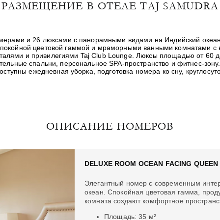
РАЗМЕЩЕНИЕ В ОТЕЛЕ TAJ SAMUDRA
омерами и 26 люксами с панорамными видами на Индийский океан
покойной цветовой гаммой и мраморными ванными комнатами с в
лями и привилегиями Taj Club Lounge. Люксы площадью от 60 до
ельные спальни, персональное SPA-пространство и фитнес-зону.
Доступны ежедневная уборка, подготовка номера ко сну, круглосу
ОПИСАНИЕ НОМЕРОВ
DELUXE ROOM OCEAN FACING QUEEN
Элегантный номер с современным инте
океан. Спокойная цветовая гамма, про
комната создают комфортное пространст
Площадь: 35 м²