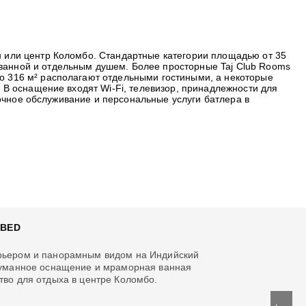
 или центр Коломбо. Стандартные категории площадью от 35
анной и отдельным душем. Более просторные Taj Club Rooms
 316 м² располагают отдельными гостиными, а некоторые
 В оснащение входят Wi-Fi, телевизор, принадлежности для
точное обслуживание и персональные услуги батлера в
 BED
рьером и панорамным видом на Индийский
думанное оснащение и мраморная ванная
во для отдыха в центре Коломбо.