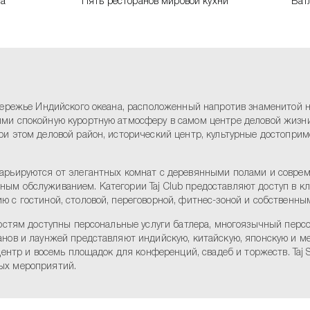
на
Пять ресторанов мировой кухни
Бат
бережье Индийского океана, расположенный напротив знаменитой н
ми спокойную курортную атмосферу в самом центре деловой жизн
и этом деловой район, исторический центр, культурные достоприм
варьируются от элегантных комнат с деревянными полами и совре
м обслуживанием. Категории Taj Club предоставляют доступ в клу
 с гостиной, столовой, переговорной, фитнес-зоной и собственны
остям доступны персональные услуги батлера, многоязычный персон
анов и лаунжей представляют индийскую, китайскую, японскую и 
центр и восемь площадок для конференций, свадеб и торжеств. Taj
ых мероприятий.