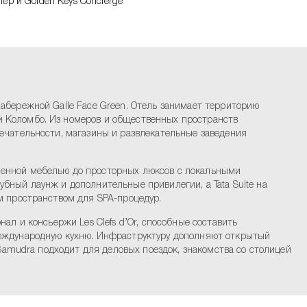
лер и Golden Keys Concierge
абережной Galle Face Green. Отель занимает территорию
и Коломбо. Из номеров и общественных пространств
ечательности, магазины и развлекательные заведения
менной мебелью до просторных люксов с локальными
бный лаунж и дополнительные привилегии, а Tata Suite на
м пространством для SPA-процедур.
ал и консьержи Les Clefs d’Or, способные составить
международную кухню. Инфраструктуру дополняют открытый
 Samudra подходит для деловых поездок, знакомства со столицей