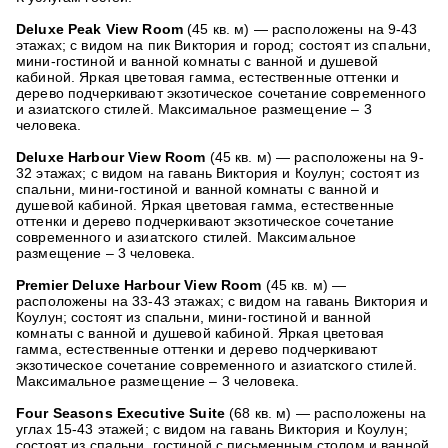
Deluxe Peak View Room
(45 кв. м) — расположены на 9-43
этажах; с видом на пик Виктория и город; состоят из спальни,
мини-гостиной и ванной комнаты с ванной и душевой
кабиной. Яркая цветовая гамма, естественные оттенки и
дерево подчеркивают экзотическое сочетание современного
и азиатского стилей. Максимальное размещение – 3
человека.
Deluxe Harbour View Room
(45 кв. м) — расположены на 9-
32 этажах; с видом на гавань Виктория и Коулун; состоят из
спальни, мини-гостиной и ванной комнаты с ванной и
душевой кабиной. Яркая цветовая гамма, естественные
оттенки и дерево подчеркивают экзотическое сочетание
современного и азиатского стилей. Максимальное
размещение – 3 человека.
Premier Deluxe Harbour View Room
(45 кв. м) —
расположены на 33-43 этажах; с видом на гавань Виктория и
Коулун; состоят из спальни, мини-гостиной и ванной
комнаты с ванной и душевой кабиной. Яркая цветовая
гамма, естественные оттенки и дерево подчеркивают
экзотическое сочетание современного и азиатского стилей.
Максимальное размещение – 3 человека.
Four Seasons Executive Suite
(68 кв. м) — расположены на
углах 15-43 этажей; с видом на гавань Виктория и Коулун;
состоят из спальни, гостиной с письменным столом и ванной