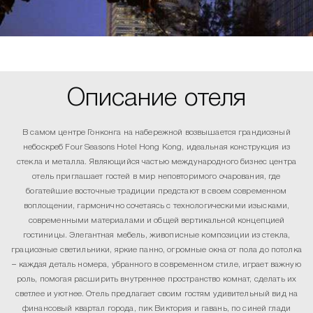
Описание отеля
В самом центре Гонконга на набережной возвышается грандиозный
небоскреб Four Seasons Hotel Hong Kong, идеальная конструкция из
стекла и металла. Являющийся частью международного бизнес центра
отель приглашает гостей в мир неповторимого очарования, где
богатейшие восточные традиции предстают в своем современном
воплощении, гармонично сочетаясь с технологическими изысками,
современными материалами и общей вертикальной концепцией
гостиницы. Элегантная мебель, живописные композиции из стекла,
грациозные светильники, яркие панно, огромные окна от пола до потолка
– каждая деталь номера, убранного в современном стиле, играет важную
роль, помогая расширить внутреннее пространство комнат, сделать их
светлее и уютнее. Отель предлагает своим гостям удивительный вид на
финансовый квартал города, пик Виктория и гавань, по синей глади