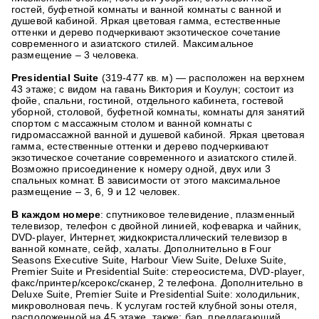
гостей, буфетной комнаты и ванной комнаты с ванной и
душевой кабиной. Яркая цветовая гамма, естественные
оттенки и дерево подчеркивают экзотическое сочетание
современного и азиатского стилей. Максимальное
размещение – 3 человека.
Presidential Suite
(319-477 кв. м) — расположен на верхнем
43 этаже; с видом на гавань Виктория и Коулун; состоит из
фойе, спальни, гостиной, отдельного кабинета, гостевой
уборной, столовой, буфетной комнаты, комнаты для занятий
спортом с массажным столом и ванной комнаты с
гидромассажной ванной и душевой кабиной. Яркая цветовая
гамма, естественные оттенки и дерево подчеркивают
экзотическое сочетание современного и азиатского стилей.
Возможно присоединение к номеру одной, двух или 3
спальных комнат. В зависимости от этого максимальное
размещение – 3, 6, 9 и 12 человек.
В каждом номере
: спутниковое телевидение, плазменный
телевизор, телефон с двойной линией, кофеварка и чайник,
DVD-player, Интернет, жидкокристаллический телевизор в
ванной комнате, сейф, халаты. Дополнительно в Four
Seasons Executive Suite, Harbour View Suite, Deluxe Suite,
Premier Suite и Presidential Suite: стереосистема, DVD-player,
факс/принтер/ксерокс/сканер, 2 телефона. Дополнительно в
Deluxe Suite, Premier Suite и Presidential Suite: холодильник,
микроволновая печь. К услугам гостей клубной зоны отеля,
расположенной на 45 этаже, также: бар, предлагающий