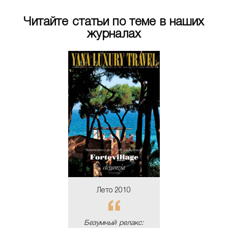
Читайте статьи по теме в наших
журналах
ето 2010
Лето 20
мный релакс:
Безумный ре
ные комнаты
снежные ко
Гонконга
Гонконг
ЧИТАТЬ
ЧИТАТ
Лето 2010
Безумный релакс: