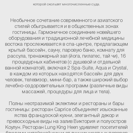
которой скользят многочисленные суда.
Необычное сочетание современного и азиатского
стилей обыгрывается и в общественных зонах
гостиницы. Гармоничное соединение новейшего
оборудования и традиционной лечебной медицины
востока прослеживается в спа-центре, предлагающем
крытый бассейн, сауну, паровую баню, комнату для
рассула, тренажерный зал (йога, пилатес, тай чи), 16
процедурных кабинетов (с душевой и отдельной
ванной комнатой), включая 2 Spa-Suite, Aqua и Crystal,
в каждом из которых находятся бассейн для двух
человек, телевизор, мини-бар, а также широкий выбор
лечебно-оздоровительных программ (различные виды
массажей, процедуры для лица и тела).
Полны неотразимой эклектики и рестораны и бары
гостиницы: ресторан Caprice объединяет изысканные
яства французской кухни, элегантный декор и
превосходные виды на залив Виктория и полуостров
Коулун. Ресторан Lung King Heen удивляет посетителей