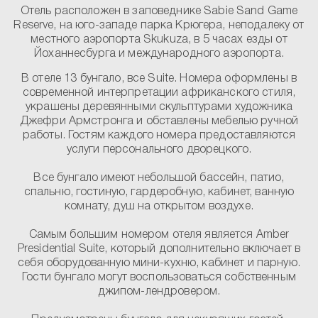
Отель расположен в заповеднике Sabie Sand Game
Reserve, на юго-западе парка Крюгера, неподалеку от
местного аэропорта Skukuza, в 5 часах езды от
Йоханнесбурга и международного аэропорта.
В отеле 13 бунгало, все
Suite
. Номера оформлены в
современной интерпретации африканского стиля,
украшены деревянными скульптурами художника
Джефри Армстронга и обставлены мебелью ручной
работы. Гостям каждого номера предоставляются
услуги персонального дворецкого.
Все бунгало имеют небольшой бассейн, патио,
спальню, гостиную, гардеробную, кабинет, ванную
комнату, душ на открытом воздухе.
Самым большим номером отеля является
Amber
Presidential Suite
, который дополнительно включает в
себя оборудованную мини-кухню, кабинет и парную.
Гости бунгало могут воспользоваться собственным
джипом-лендровером.