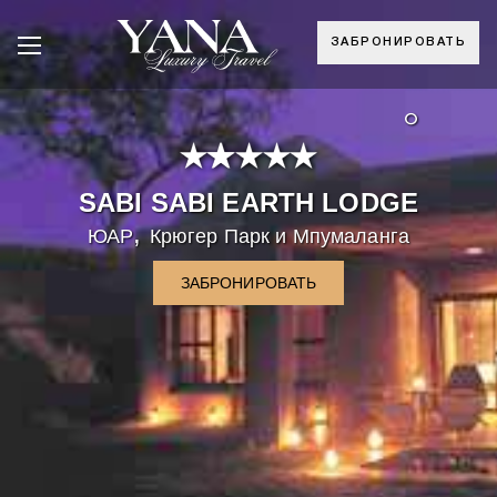
ЗАБРОНИРОВАТЬ
°
SABI SABI EARTH LODGE
,
ЮАР
Крюгер Парк и Мпумаланга
ЗАБРОНИРОВАТЬ