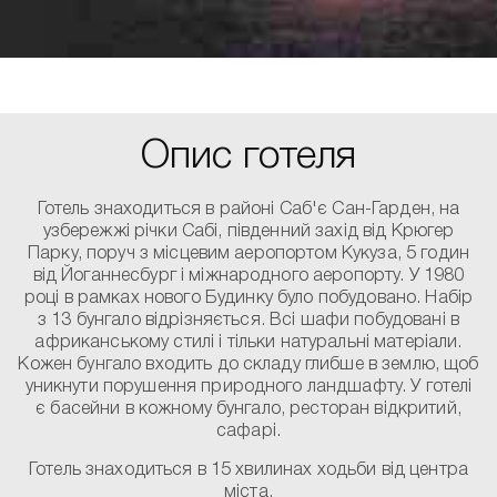
Опис готеля
Готель знаходиться в районі Саб'є Сан-Гарден, на
узбережжі річки Сабі, південний захід від Крюгер
Парку, поруч з місцевим аеропортом Кукуза, 5 годин
від Йоганнесбург і міжнародного аеропорту. У 1980
році в рамках нового Будинку було побудовано. Набір
з 13 бунгало відрізняється. Всі шафи побудовані в
африканському стилі і тільки натуральні матеріали.
Кожен бунгало входить до складу глибше в землю, щоб
уникнути порушення природного ландшафту. У готелі
є басейни в кожному бунгало, ресторан відкритий,
сафарі.
Готель знаходиться в 15 хвилинах ходьби від центра
міста.