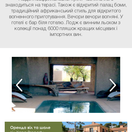
знаходиться на терасі. Також є відкритий палац боми,
традиційний африканський стиль для відкритого
вогненного приготування. Вечори вечори вогняні. У
готелі є бар біля готелю. Лодж є винним льохом з
колекції понад 6000 пляшок кращих місцевих і
імпортних вин.