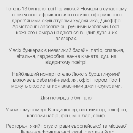
Готель 13 бунгало, всі
Полулюкс
й Номери в сучасному
трактуванні африканського стилю, оформленого
дерев'яними скульптурами художника, Джеффрі
Армстронг і забезпечені ручними меблями. Гості
кожного номера надаються в індивідуальних
алелерах.
У всіх бункерах є невеликий басейн, патіо, спальня,
вітальня, гардеробна, ванна кімната, душ на
відкритому повітрі.
Найбільший номер готелю
Люкс з бурштину
який
включає в себе міні-навкілля, офіс і пором. Гості
можуть скористатися власними джип-фулерами.
Для некурців є бунгало.
У кожному номері:
Кондиціонер, вентилятор, телефон,
кавовий набір, фен, міні-бар, сейф.
Ресторан, який готує страви європейської та місцевої
Південноафриканської кухні. Частина його