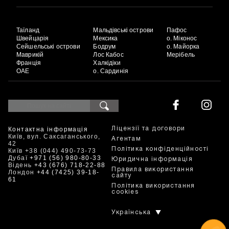
Таїланд
Мальдівські острови
Пафос
Швейцарія
Мексика
о. Міконос
Сейшельські острови
Бодрум
о. Майорка
Маврикій
Лос Кабос
Мерібель
Франція
Халкідіки
ОАЕ
о. Сардинія
Контактна інформація
Ліцензії та договори
Київ, вул. Саксаганського,
Агентам
42
Політика конфіденційності
Київ +38 (044) 490-73-73
Дубаї
+971 (56) 980-80-33
Юридична інформація
Відень
+43 (676) 718-22-88
Правила використання
Лондон
+44 (7425) 39-18-
сайту
61
Політика використання
cookies
Українська