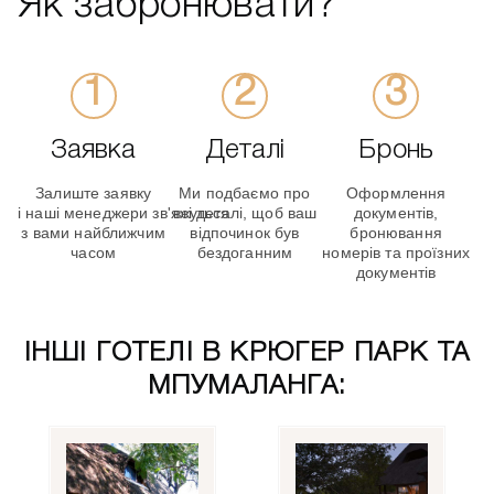
Як забронювати?
Заявка
Деталі
Бронь
Залиште заявку
Ми подбаємо про
Оформлення
і наші менеджери зв'яжуться
всі деталі, щоб ваш
документів,
з вами найближчим
відпочинок був
бронювання
часом
бездоганним
номерів та проїзних
документів
ІНШІ ГОТЕЛІ В КРЮГЕР ПАРК ТА
МПУМАЛАНГА: