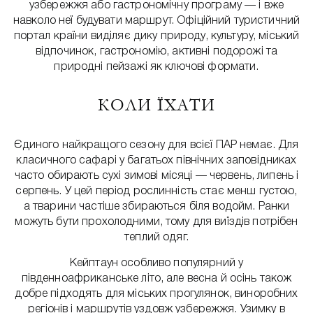
узбережжя або гастрономічну програму — і вже
навколо неї будувати маршрут. Офіційний туристичний
портал країни виділяє дику природу, культуру, міський
відпочинок, гастрономію, активні подорожі та
природні пейзажі як ключові формати.
КОЛИ ЇХАТИ
Єдиного найкращого сезону для всієї ПАР немає. Для
класичного сафарі у багатьох північних заповідниках
часто обирають сухі зимові місяці — червень, липень і
серпень. У цей період рослинність стає менш густою,
а тварини частіше збираються біля водойм. Ранки
можуть бути прохолодними, тому для виїздів потрібен
теплий одяг.
Кейптаун особливо популярний у
південноафриканське літо, але весна й осінь також
добре підходять для міських прогулянок, виноробних
регіонів і маршрутів уздовж узбережжя. Узимку в