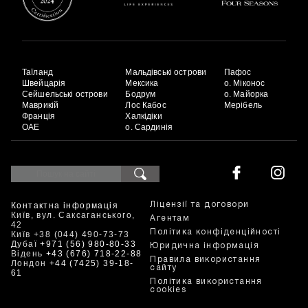
Таїланд
Мальдівські острови
Пафос
Швейцарія
Мексика
о. Міконос
Сейшельські острови
Бодрум
о. Майорка
Маврикій
Лос Кабос
Мерібель
Франція
Халкідіки
ОАЕ
о. Сардинія
Контактна інформація
Ліцензії та договори
Київ, вул. Саксаганського,
Агентам
42
Політика конфіденційності
Київ +38 (044) 490-73-73
Дубаї
+971 (56) 980-80-33
Юридична інформація
Відень
+43 (676) 718-22-88
Правила використання
Лондон
+44 (7425) 39-18-
сайту
61
Політика використання
cookies