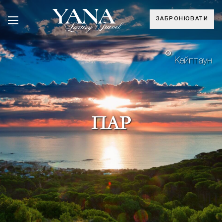
ЗАБРОНЮВАТИ
°
Кейптаун
ПАР