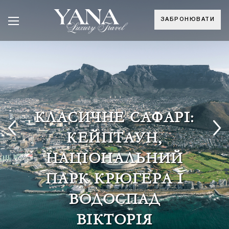
ЗАБРОНЮВАТИ
КЛАСИЧНЕ САФАРІ:
КЕЙПТАУН,
НАЦІОНАЛЬНИЙ
ПАРК КРЮГЕРА І
ВОДОСПАД
ВІКТОРІЯ