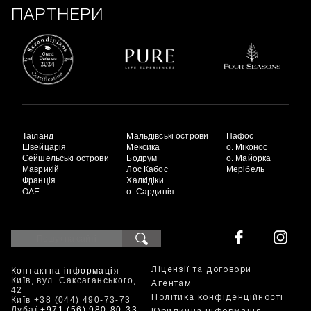
ПАРТНЕРИ
Таїланд
Мальдівські острови
Пафос
Швейцарія
Мексика
о. Міконос
Сейшельські острови
Бодрум
о. Майорка
Маврикій
Лос Кабос
Мерібель
Франція
Халкідіки
ОАЕ
о. Сардинія
Контактна інформація
Ліцензії та договори
Київ, вул. Саксаганського,
Агентам
42
Політика конфіденційності
Київ +38 (044) 490-73-73
Дубаї
+971 (56) 980-80-33