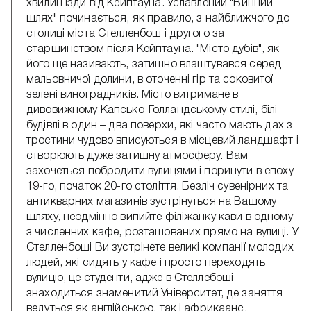
хвилин їзди від Кейптауна. Уславлений "Винний
шлях" починається, як правило, з найближчого до
столиці міста Стелленбош і другого за
старшинством після Кейптауна. "Місто дубів", як
його ще називають, затишно влаштувався серед
мальовничої долини, в оточенні гір та соковитої
зелені виноградників. Місто витримане в
дивовижному Капсько-Голландському стилі, білі
будівлі в один – два поверхи, які часто мають дах з
тростини чудово вписуються в місцевий ландшафт і
створюють дуже затишну атмосферу. Вам
захочеться побродити вулицями і поринути в епоху
19-го, початок 20-го століття. Безліч сувенірних та
антикварних магазинів зустрінуться на Вашому
шляху, неодмінно випийте філіжанку кави в одному
з численних кафе, розташованих прямо на вулиці. У
Стелленбоші Ви зустрінете великі компанії молодих
людей, які сидять у кафе і просто переходять
вулицю, це студенти, адже в Стеллебоші
знаходиться знаменитий Університет, де заняття
ведуться як англійською, так і африкаанс.