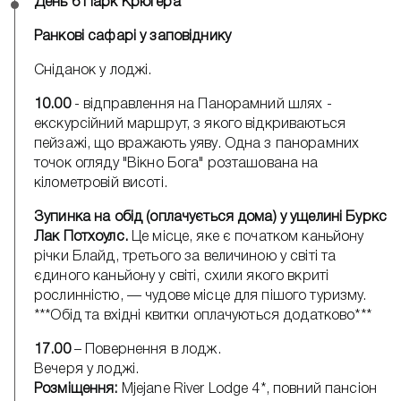
День 6 Парк Крюгера
Ранкові сафарі у заповіднику
Сніданок у лоджі.
10.00
- відправлення на Панорамний шлях -
екскурсійний маршрут, з якого відкриваються
пейзажі, що вражають уяву. Одна з панорамних
точок огляду "Вікно Бога" розташована на
кілометровій висоті.
Зупинка на обід (оплачується дома) у ущелині Буркс
Лак Потхоулс.
Це місце, яке є початком каньйону
річки Блайд, третього за величиною у світі та
єдиного каньйону у світі, схили якого вкриті
рослинністю, — чудове місце для пішого туризму.
***Обід та вхідні квитки оплачуються додатково***
17.00
– Повернення в лодж.
Вечеря у лоджі.
Розміщення:
Mjejane River Lodge 4*, повний пансіон