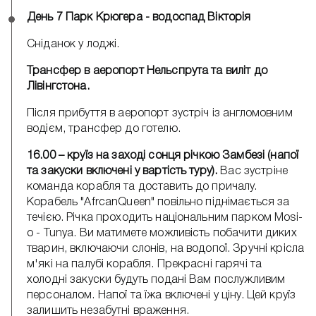
День 7 Парк Крюгера - водоспад Вікторія
Сніданок у лоджі.
Трансфер в аеропорт Нельспрута та виліт до
Лівінгстона.
Після прибуття в аеропорт зустріч із англомовним
водієм, трансфер до готелю.
16.00 – круїз на заході сонця річкою Замбезі (напої
та закуски включені у вартість туру).
Вас зустріне
команда корабля та доставить до причалу.
Корабель "AfrcanQueen" повільно піднімається за
течією. Річка проходить національним парком Mosi-
o - Tunya. Ви матимете можливість побачити диких
тварин, включаючи слонів, на водопої. Зручні крісла
м'які на палубі корабля. Прекрасні гарячі та
холодні закуски будуть подані Вам послужливим
персоналом. Напої та їжа включені у ціну. Цей круїз
залишить незабутні враження.