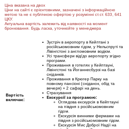
Ціна вказана на двох
Ціни на сайті є орієнтовними, зазначені з інформаційною
метою та не є публічною офертою у розумінні ст.ст. 633, 641
ЦКУ.
Актуальна вартість залежить від наявності на момент
бронювання. Будь ласка, уточнюйте у менеджера
Зустріч в аеропорту в Кейптані з
російськомовним гідом, у Нельспруті та
Лівінгстоні з англомовним водієм.
Усі трансфери від/до аеропорту згідно
програми.
Проживання в готелях у Кейптауні,
Лівінгстоні та Йоганнесбурзі на базі
сніданків.
Проживання в Крюгер Парку на
повному пансіоні (сніданок, обід та
вечеря) + 2 сафарі на день.
Страхування
Вартість
Екскурсії за програмою:​
включає:
Оглядова екскурсія в Кейптауні
на півдня з російськомовним
гідом.
Екскурсія винними фермами на
півдня з російськомовним гідом.
Екскурсія Мис Доброї Надії на