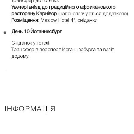
трансфер до готелю.
Увечері виїзд до традиційного африканського
ресторану Карнівор
(напої оплачуються додатково).
Розміщення:
Maslow Hotel 4*, сніданки
День 10 Йоганнесбург
Сніданок у готелі.
Трансфер в аеропорт Йоганнесбурга та виліт
додому.
ІНФОРМАЦІЯ