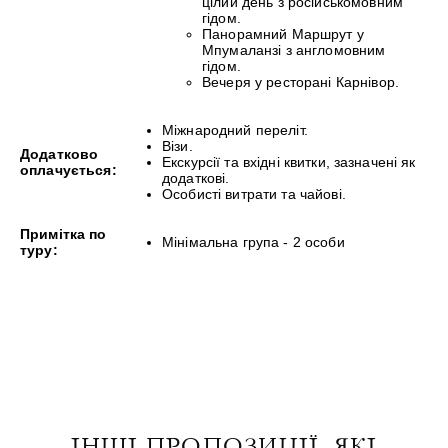
цілий день з російськомовним
гідом.
Панорамний Маршрут у
Мпумаланзі з англомовним
гідом.
Вечеря у ресторані Карнівор.
Міжнародний переліт.
Візи.
Додатково
Екскурсії та вхідні квитки, зазначені як
оплачується:
додаткові.
Особисті витрати та чайові.
Примітка по
Мінімальна група - 2 особи
туру:
ІНШІ ПРОПОЗИЦІЇ, ЯКІ