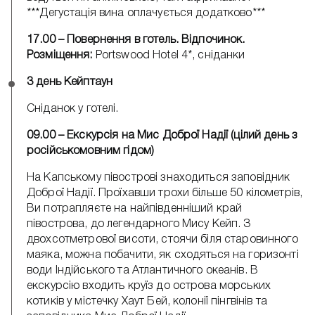
***Дегустація вина оплачується додатково***
17.00 – Повернення в готель. Відпочинок.
Розміщення:
Portswood Hotel 4*, сніданки
3 день Кейптаун
Сніданок у готелі.
09.00 – Екскурсія на Мис Доброї Надії (цілий день з
російськомовним гідом)
На Капському півострові знаходиться заповідник
Доброї Надії. Проїхавши трохи більше 50 кілометрів,
Ви потрапляєте на найпівденніший край
півострова, до легендарного Мису Кейп. З
двохсотметрової висоти, стоячи біля старовинного
маяка, можна побачити, як сходяться на горизонті
води Індійського та Атлантичного океанів. В
екскурсію входить круїз до острова морських
котиків у містечку Хаут Бей, колонії пінгвінів та