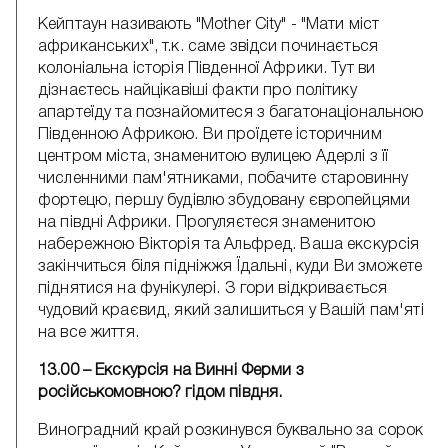
Кейптаун називають "Mother City" - "Мати міст
африканських", т.к. саме звідси починається
колоніальна історія Південної Африки. Тут ви
дізнаєтесь найцікавіші факти про політику
апартеїду та познайомитеся з багатонаціональною
Південною Африкою. Ви проїдете історичним
центром міста, знаменитою вулицею Адерлі з її
численними пам'ятниками, побачите старовинну
фортецю, першу будівлю збудовану європейцями
на півдні Африки. Прогуляєтеся знаменитою
набережною Вікторія та Альфред. Ваша екскурсія
закінчиться біля підніжжя Їдальні, куди Ви зможете
піднятися на фунікулері. З гори відкривається
чудовий краєвид, який залишиться у Вашій пам'яті
на все життя.
13.00 – Екскурсія на Винні Ферми з
російськомовною? гідом півдня.
Виноградний край розкинувся буквально за сорок