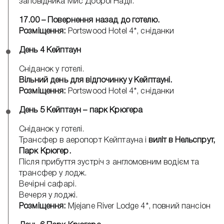
заповідника Мис Доброї Надії.
17.00 – Повернення назад до готелю.
Розміщення:
Portswood Hotel 4*, сніданки
День 4 Кейптаун
Сніданок у готелі.
Вільний день для відпочинку у Кейптауні.
Розміщення:
Portswood Hotel 4*, сніданки
День 5 Кейптаун – парк Крюгера
Сніданок у готелі.
Трансфер в аеропорт Кейптауна і
виліт в Нельспрут,
Парк Крюгер.
Після прибуття зустріч з англомовним водієм та
трансфер у лодж.
Вечірні сафарі.
Вечеря у лоджі.
Розміщення:
Mjejane River Lodge 4*, повний пансіон