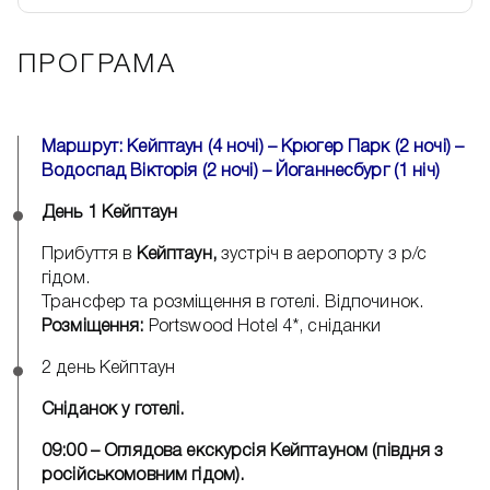
ПРОГРАМА
Маршрут: Кейптаун (4 ночі) – Крюгер Парк (2 ночі) –
Водоспад Вікторія (2 ночі) – Йоганнесбург (1 ніч)
День 1 Кейптаун
Прибуття в
Кейптаун,
зустріч в аеропорту з р/с
гідом.
Трансфер та розміщення в готелі. Відпочинок.
Розміщення:
Portswood Hotel 4*, сніданки
2 день Кейптаун
Сніданок у готелі.
09:00 – Оглядова екскурсія Кейптауном (півдня з
російськомовним гідом).