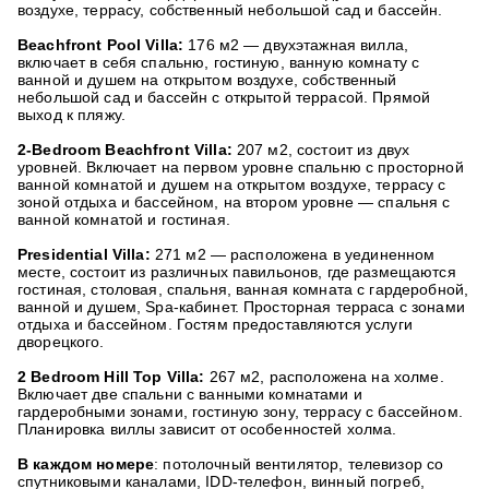
воздухе, террасу, собственный небольшой сад и бассейн.
Beachfront Pool Villa:
176 м2 — двухэтажная вилла,
включает в себя спальню, гостиную, ванную комнату с
ванной и душем на открытом воздухе, собственный
небольшой сад и бассейн с открытой террасой. Прямой
выход к пляжу.
2-Bedroom Beachfront Villa:
207 м2, состоит из двух
уровней. Включает на первом уровне спальню с просторной
ванной комнатой и душем на открытом воздухе, террасу с
зоной отдыха и бассейном, на втором уровне — спальня с
ванной комнатой и гостиная.
Presidential Villa:
271 м2 — расположена в уединенном
месте, состоит из различных павильонов, где размещаются
гостиная, столовая, спальня, ванная комната с гардеробной,
ванной и душем, Spa-кабинет. Просторная терраса с зонами
отдыха и бассейном. Гостям предоставляются услуги
дворецкого.
2 Bedroom Hill Top Villa:
267 м2, расположена на холме.
Включает две спальни с ванными комнатами и
гардеробными зонами, гостиную зону, террасу с бассейном.
Планировка виллы зависит от особенностей холма.
В каждом номере
: потолочный вентилятор, телевизор со
спутниковыми каналами, IDD-телефон, винный погреб,