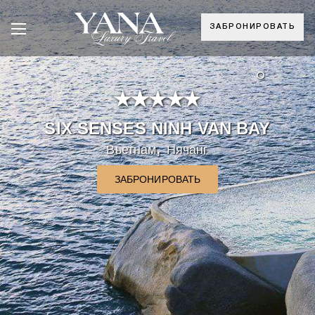
ЗАБРОНИРОВАТЬ
°
SIX SENSES NINH VAN BAY
,
Вьетнам
Нячанг
ЗАБРОНИРОВАТЬ