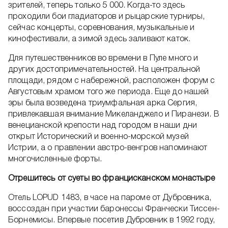
зрителей, теперь только 5 000. Когда-то здесь
проходили бои гладиаторов и рыцарские турниры,
сейчас концерты, соревнования, музыкальные и
кинофестивали, а зимой здесь заливают каток.
Для путешественников во времени в Пуле много и
других достопримечательностей. На центральной
площади, рядом с набережной, расположен форум с
Августовым храмом того же периода. Еще до нашей
эры была возведена триумфальная арка Сергия,
привлекавшая внимание Микеланджело и Пиранези. В
венецианской крепости над городом в наши дни
открыт Исторический и военно-морской музей
Истрии, а о правлении австро-венгров напоминают
многочисленные форты.
Отрешитесь от суеты во францисканском монастыре
Отель LOPUD 1483, в часе на пароме от Дубровника,
воссоздан при участии баронессы Франчески Тиссен-
Борнемисы. Впервые посетив Дубровник в 1992 году,