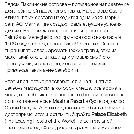
Рядом Паклинские острова – популярное направление
для любителей парусного спорта. На острове Свети
Климент в их составе находится одна из 22 марин
сети ACI Marina, где создают самые лучшие условия
для яхт. На этом же острове открыт ресторан
Palmižana Meneghello, история которого началась в
1906 году с приезда ботаника Менегелло. Он стал
выращивать здесь ароматические травы, открыл
маленький отель, в наши дни управляемый его
правнуками, и ресторан, который по сей день
привлекает внимание селебрити.
Чтобы полностью расслабиться и надышаться
целебным воздухом, в котором смешались ароматы
моря, волшебных трав, соснового бора и оливковых
рощ, остановитесь в
Maslina Resort
в бухте рядом со
Стари Градом. А если предпочитаете быть поближе к
достопримечательностям, выбирайте
Palace Elizabeth
(The Leading Hotels of the World) на центральной
площади города Хвар, рядом с ратушей и мариной.