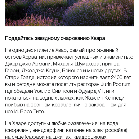
Поддайтесь звездному очарованию Хвара
Не одно десятилетие Хвар, самый протяженный
остров Хорватии, привлекает успешных и знаменитых:
Джорджио Армани, Михаэля Шумахера, принца
Гарри, Джорджа Клуни, Бейонсе и многих других. В
Стари Граде, история которого насчитывает 2400 лет,
вы и сегодня можете посетить ресторан Jurin Podrum,
где обедали Уоллис Симпсон и Эдуард VIII, или
покататься на водных лыжах, как Жаклин Кеннеди,
прибыв на военном корабле, лично заказанном для
нее И. Броз Тито.
На Хваре доступны любые развлечения: на воде
(снорклинг, виндсерфинг, катание на электрофойле),
на суше (сафари на джипах, квадроциклах,