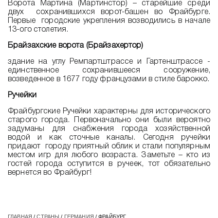
Ворота Мартина (Мартинстор) – старейшие среди
двух сохранившихся ворот-башен во Фрайбурге.
Первые городские укрепления возводились в начале
13-ого столетия.
Брайзахские ворота (Брайзахертор)
здание на углу Ремпартштрассе и Гартенштрассе -
единственное сохранившееся сооружение,
возведенное в 1677 году французами в стиле барокко.
Ручейки
Фрайбургские Ручейки характерны для исторического
старого города. Первоначально они были вероятно
задуманы для снабжения города хозяйственной
водой и как сточные каналы. Сегодня ручейки
придают городу приятный облик и стали популярным
местом игр для любого возраста. Заметьте – кто из
гостей города оступится в ручеек, тот обязательно
вернется во Фрайбург!
ГЛАВНАЯ
/
СТРАНЫ
/
ГЕРМАНИЯ
/ ФРАЙБУРГ