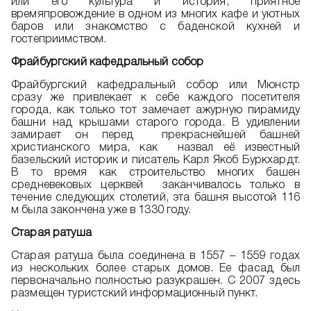
или его культура и история, приятное
времяпровождение в одном из многих кафе и уютных
баров или знакомство с баденской кухней и
гостеприимством.
Фрайбургский кафедральный собор
Фрайбургский кафедральный собор или Мюнстр
сразу же привлекает к себе каждого посетителя
города, как только тот замечает ажурную пирамиду
башни над крышами старого города. В удивлении
замирает он перед прекраснейшей башней
христианского мира, как назвал её известный
базельский историк и писатель Карл Якоб Буркхардт.
В то время как строительство многих башен
средневековых церквей заканчивалось только в
течение следующих столетий, эта башня высотой 116
м была закончена уже в 1330 году.
Старая ратуша
Старая ратуша была соединена в 1557 – 1559 годах
из нескольких более старых домов. Ее фасад был
первоначально полностью разукрашен. С 2007 здесь
размещен туристский информационный пункт.