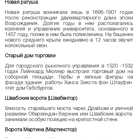
Новая ратуша
Новая ратуша возникала лишь в 1896-1901 годах
после реконструкции двухквартирного дома эпохи
Возрождения. Долгие годы в нем располагались
коллегия и управление университета, основанного в
1457 году, позже в нем была поликлиника. На башенке
нового среднего крыла ежедневно в 12 часов звучит
колокольный звон.
Старый дом торговли
Для городского рыночного управления в 1520 -1532
годах Лийнхард Мюллер выстроил торговый дом на
соборной площади. Гербы и лепные фигуры на
фасаде здания работы Ханса Зикста фон Штауфен
чтят дом Габсбургов.
Швабские ворота (Швабентор)
близость старейшего моста через Драйзам и уличной
развилки Оберлинден Верхние или Швабские ворота
занимали особую позицию на крепостной стене.
Ворота Мартина (Мартинстор)