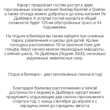
Курорт предлагает гостям доступ к двум
горнолыжным зонам катания Виллар/Бретей и Грийон,
а также отсюда можно добраться до зоны катания Ле
Дьяблере. К услугам гостей курорта в общей
сложности будет 125 км обустроенных трасс и 44
подъемника.
На отдыхе в Вилларе вы также найдете три снежных
парка, развлечения и школы для детей. Кроме
тогоздесь расположено 18-ти луночное поле для
гольфа, берут начало многие пешеходные маршруты,
соляная шахта, Ле Дьяблере (Ледник 3000), несколько
уединенных живописных озер.
Отдых в Вилларе – два горнолыжных сезона в год!
Благодаря близкому расположению и легкой
доступности к леднику в Дьяблере, курорт может
предложить отдыхающим два сезона горнолыжного
спорта в год: с конца сентября до апреля и с
середины июня до середины августа.