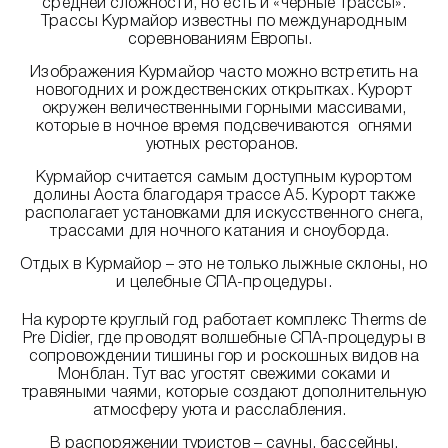
средней сложности, но есть и «черные трассы».
Трассы Курмайор известны по международным
соревнованиям Европы.
Изображения Курмайор часто можно встретить на
новогодних и рождественских открытках. Курорт
окружен величественными горными массивами,
которые в ночное время подсвечиваются огнями
уютных ресторанов.
Курмайор считается самым доступным курортом
долины Аоста благодаря трассе А5. Курорт также
располагает установками для искусственного снега,
трассами для ночного катания и сноуборда.
Отдых в Курмайор – это не только лыжные склоны, но
и целебные СПА-процедуры.
На курорте круглый год работает комплекс Therms de
Pre Didier, где проводят волшебные СПА-процедуры в
сопровождении тишины гор и роскошных видов на
Монблан. Тут вас угостят свежими соками и
травяными чаями, которые создают дополнительную
атмосферу уюта и расслабления.
В распоряжении туристов – сауны, бассейны,