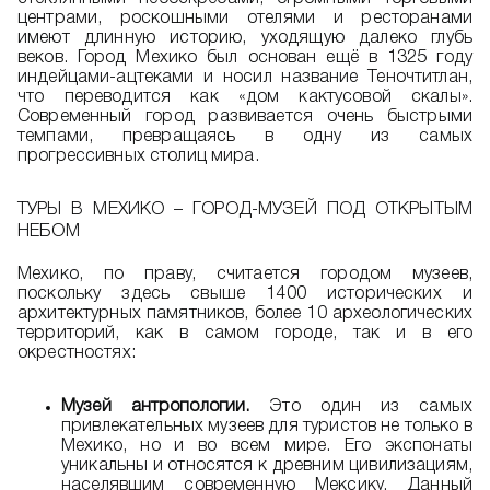
центрами, роскошными отелями и ресторанами
имеют длинную историю, уходящую далеко глубь
веков. Город Мехико был основан ещё в 1325 году
индейцами-ацтеками и носил название Теночтитлан,
что переводится как «дом кактусовой скалы».
Современный город развивается очень быстрыми
темпами, превращаясь в одну из самых
прогрессивных столиц мира.
ТУРЫ В МЕХИКО – ГОРОД-МУЗЕЙ ПОД ОТКРЫТЫМ
НЕБОМ
Мехико, по праву, считается городом музеев,
поскольку здесь свыше 1400 исторических и
архитектурных памятников, более 10 археологических
территорий, как в самом городе, так и в его
окрестностях:
Музей антропологии.
Это один из самых
привлекательных музеев для туристов не только в
Мехико, но и во всем мире. Его экспонаты
уникальны и относятся к древним цивилизациям,
населявшим современную Мексику. Данный