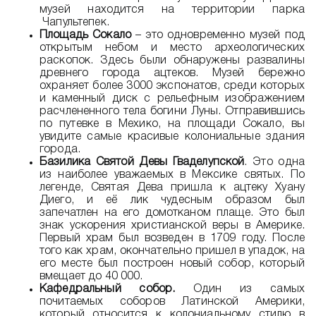
музей находится на территории парка
Чапультепек.
Площадь Сокало
– это одновременно музей под
открытым небом и место археологических
раскопок. Здесь были обнаружены развалины
древнего города ацтеков. Музей бережно
охраняет более 3000 экспонатов, среди которых
и каменный диск с рельефным изображением
расчлененного тела богини Луны. Отправившись
по путевке в Мехико, на площади Сокало, вы
увидите самые красивые колониальные здания
города.
Базилика Святой Девы Гваделупской
. Это одна
из наиболее уважаемых в Мексике святых. По
легенде, Святая Дева пришла к ацтеку Хуану
Диего, и её лик чудесным образом был
запечатлен на его домотканом плаще. Это был
знак ускорения христианской веры в Америке.
Первый храм был возведен в 1709 году. После
того как храм, окончательно пришел в упадок, на
его месте был построен новый собор, который
вмещает до 40 000.
Кафедральный собор.
Один из самых
почитаемых соборов Латинской Америки,
который относится к колониальному стилю в