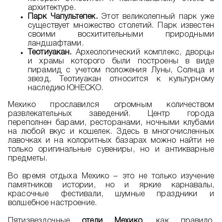
архитектуре.
Парк Чапультепек.
Этот великолепный парк уже
существует множество столетий. Парк известен
своими восхитительными природными
ландшафтами.
Теотиуакан.
Археологический комплекс, дворцы
и храмы которого были построены в виде
пирамид с учетом положения Луны, Солнца и
звезд. Теотиуакан относится к культурному
наследию ЮНЕСКО.
Мехико прославился огромным количеством
развлекательных заведений. Центр города
переполнен барами, ресторанами, ночными клубами
на любой вкус и кошелек. Здесь в многочисленных
лавочках и на колоритных базарах можно найти не
только оригинальные сувениры, но и антикварные
предметы.
Во время отдыха Мехико – это не только изучение
памятников истории, но и яркие карнавалы,
красочные фестивали, шумные праздники и
волшебное настроение.
Пятизвездочные
отели Мехико
, как правило,