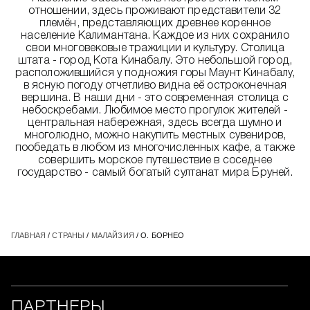
отношении, здесь проживают представители 32
племён, представляющих древнее коренное
население Калимантана. Каждое из них сохранило
свои многовековые тражиции и культуру. Столица
штата - город Кота Кинабалу. Это небольшой город,
расположившийся у подножия горы Маунт Кинабалу,
в ясную погоду отчетливо видна её остроконечная
вершина. В наши дни - это современная столица с
небоскребами. Любимое место прогулок жителей -
центральная набережная, здесь всегда шумно и
многолюдно, можно накупить местных сувениров,
пообедать в любом из многочисленных кафе, а также
совершить морское путешествие в соседнее
государство - самый богатый султанат мира Бруней.
ГЛАВНАЯ
/
СТРАНЫ
/
МАЛАЙЗИЯ
/ О. БОРНЕО
ПАРТНЕРЫ