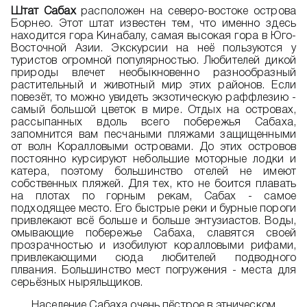
Штат Сабах
расположен на северо-востоке острова
Борнео. Этот штат известен тем, что именно здесь
находится гора Кинабалу, самая высокая гора в Юго-
Восточной Азии. Экскурсии на неё пользуются у
туристов огромной популярностью. Любителей дикой
природы влечет необыкновенно разнообразный
растительный и животный мир этих районов. Если
повезёт, то можно увидеть экзотическую раффлезию -
самый большой цветок в мире. Отдых на островах,
рассыпанных вдоль всего побережья Сабаха,
запомнится вам песчаными пляжами защищенными
от волн Коралловыми островами. До этих островов
постоянно курсируют небольшие моторные лодки и
катера, поэтому большинство отелей не имеют
собственных пляжей. Для тех, кто не боится плавать
на плотах по горным рекам, Сабах - самое
подходящее место. Его быстрые реки и бурные пороги
привлекают всё больше и больше энтузиастов. Воды,
омывающие побережье Сабаха, славятся своей
прозрачностью и изобилуют коралловыми рифами,
привлекающими сюда любителей подводного
плвания. Большинство мест погружения - места для
серьёзных ныряльщиков.
Население Сабаха очень пёстрое в этническом