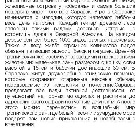
растительный и животный мир, великолепные пляжи,
живописные острова у побережья и самые большие
пещеры в мире - это всю Саравак. Утро в Сараваке
начинается с мелодии, которую напевают гиббоны
весь день напролёт. Каждый гектар древнего леса
заполнен такими видами деревьев, которые не
встретишь даже в Северной Америке. На каждом
дереве обитает более 1000 видов разных насекомых.
Также в лесу живёт огромное количество видов
обезьян, летающих ящериц, белок и лягушек. Древний
тропический лес изобилует зловещими и прекрасными
животными: маленькая лань размером с кошку, совы
высотой в 15 см и бабочки достигающие 30 см. В
Cараваке живут дружелюбные этнические племена,
которые сохраняют старинные вековые обычаи,
передаваемые из поколения в поколение.Саравак
предлагает все виды активной деятельности: от
путешествий на горных мотоциклах и рафтинга до
адреналинового сафари по густтым джунглям. А после
этого можно перенестись в волшебный мир
тропического рая, где белый песок и изумрудное море
подарят вам новые приключения и незабываемые
впечатления.