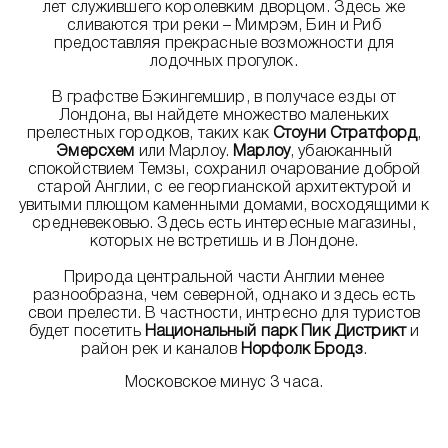
лет служившего королевким дворцом. Здесь же
сливаются три реки – Мимрэм, Бин и Риб
предоставляя прекрасные возможности для
лодочных прогулок.
В графстве Бэкингемшир, в получасе езды от
Лондона, вы найдете множество маленьких
прелестных городков, таких как
Стоуни Стратфорд
,
Эмерсхем
или Марлоу.
Марлоу
, убаюканный
спокойствием Темзы, сохранил очарование доброй
старой Англии, с ее георгианской архитектурой и
увитыми плющом каменными домами, восходящими к
средневековью. Здесь есть интересные магазины,
которых не встретишь и в Лондоне.
Природа центральной части Англии менее
разнообразна, чем северной, однако и здесь есть
свои прелести. В частности, интресно для туристов
будет посетить
Национальный парк Пик Дистрикт
и
район рек и каналов
Норфолк Бродз
.
Московское минус 3 часа.