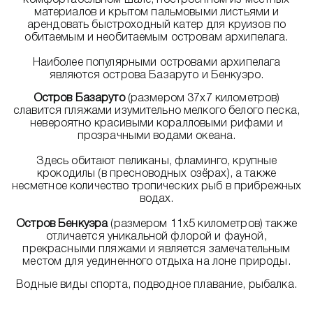
комфортабельном шале, построенном из местных
материалов и крытом пальмовыми листьями и
арендовать быстроходный катер для круизов по
обитаемым и необитаемым островам архипелага.
Наиболее популярными островами архипелага
являются острова Базаруто и Бенкуэро.
Остров Базаруто
(размером 37x7 километров)
славится пляжами изумительно мелкого белого песка,
невероятно красивыми коралловыми рифами и
прозрачными водами океана.
Здесь обитают пеликаны, фламинго, крупные
крокодилы (в пресноводных озёрах), а также
несметное количество тропических рыб в прибрежных
водах.
Остров Бенкуэра
(размером 11х5 километров) также
отличается уникальной флорой и фауной,
прекрасными пляжами и является замечательным
местом для уединенного отдыха на лоне природы.
Водные виды спорта, подводное плавание, рыбалка.