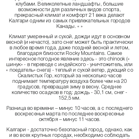
клубами. Великолепные ландшафты, большие
возможности для различных видов спорта,
прекрасный климат и комфорт 21 века делают
Калгари одним из самых привлекательных городов
Канады. « »
Климат умеренный и сухой, дожди идут в основном
весной (и нечасто), зато снег может быть практически
в любое время года, даже поздней весной и летом,
благодаря близости Rocky Mountains. Самое
интересное погодное явление здесь - это chinook («
шинук» - в переводе с индейского - уничтожитель, или
« поедатель» снега) - теплый и сухой ветер, дующий со
Скалистых Гор, который за несколько часов
поднимает температуру воздуха более чем на 20
градусов, превращая зиму в весну. Среднее
количество осадков в год: дождь - 30,1 см, снег -
152,5 мм.
Разница во времени – минус 10 часов, а с последнего
воскресенья марта по последнее воскресенье
октября – минус 11 часов.
Калгари - достаточно безопасный город, однако, как
и во всех крупных городах, необходимо соблюдать