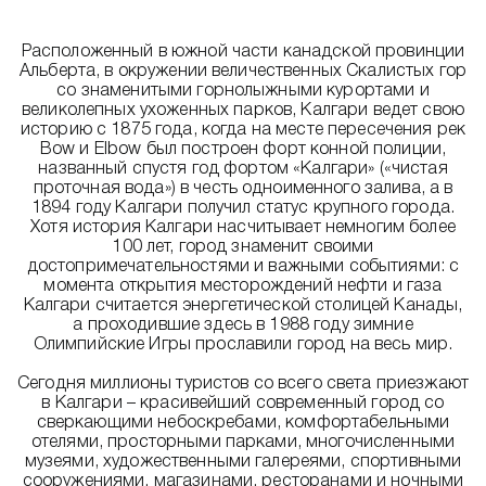
Расположенный в южной части канадской провинции
Альберта, в окружении величественных Скалистых гор
со знаменитыми горнолыжными курортами и
великолепных ухоженных парков, Калгари ведет свою
историю с 1875 года, когда на месте пересечения рек
Bow и Elbow был построен форт конной полиции,
названный спустя год фортом «Калгари» («чистая
проточная вода») в честь одноименного залива, а в
1894 году Калгари получил статус крупного города.
Хотя история Калгари насчитывает немногим более
100 лет, город знаменит своими
достопримечательностями и важными событиями: с
момента открытия месторождений нефти и газа
Калгари считается энергетической столицей Канады,
а проходившие здесь в 1988 году зимние
Олимпийские Игры прославили город на весь мир.
Сегодня миллионы туристов со всего света приезжают
в Калгари – красивейший современный город со
сверкающими небоскребами, комфортабельными
отелями, просторными парками, многочисленными
музеями, художественными галереями, спортивными
сооружениями, магазинами, ресторанами и ночными