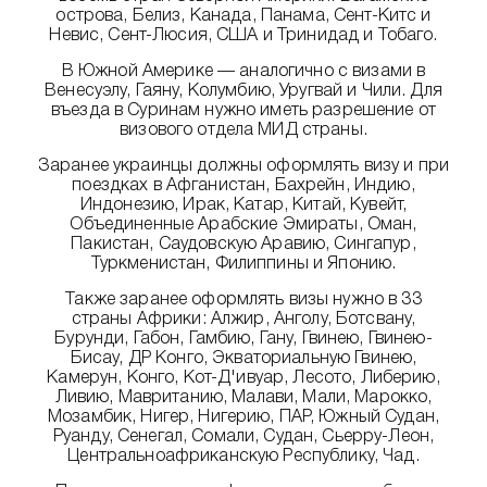
острова, Белиз, Канада, Панама, Сент-Китс и
Невис, Сент-Люсия, США и Тринидад и Тобаго.
В Южной Америке — аналогично с визами в
Венесуэлу, Гаяну, Колумбию, Уругвай и Чили. Для
въезда в Суринам нужно иметь разрешение от
визового отдела МИД страны.
Заранее украинцы должны оформлять визу и при
поездках в Афганистан, Бахрейн, Индию,
Индонезию, Ирак, Катар, Китай, Кувейт,
Объединенные Арабские Эмираты, Оман,
Пакистан, Саудовскую Аравию, Сингапур,
Туркменистан, Филиппины и Японию.
Также заранее оформлять визы нужно в 33
страны Африки: Алжир, Анголу, Ботсвану,
Бурунди, Габон, Гамбию, Гану, Гвинею, Гвинею-
Бисау, ДР Конго, Экваториальную Гвинею,
Камерун, Конго, Кот-Д'ивуар, Лесото, Либерию,
Ливию, Мавританию, Малави, Мали, Марокко,
Мозамбик, Нигер, Нигерию, ПАР, Южный Судан,
Руанду, Сенегал, Сомали, Судан, Сьерру-Леон,
Центральноафриканскую Республику, Чад.