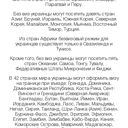
Парагвай и Перу.
Без виз украинцы могут посетить девять стран
Азии: Бруней, Израиль, Южная Корея, Северная
Корея, Малайзия, Монголия, Мьянма, Восточный
Тимор, Турция.
Из стран Африки безвизовый режим для
украинцев существует только в Свазиленде и
Тунисе.
Кроме того, без виз украинцы могут посетить пять
стран Океании: Самоа, Тонгу, Тувалу,
Федеративные Штаты Микронезии и Фиджи.
В 42 странах мира украинцы могут оформить визу
на границе при въезде: Гренада, Доминика,
Доминиканская Республика, Коста-Рика, Сент-
Винсент и Гренадини (Северная Америка);
Бангладеш, Бутан, Вьетнам, Йемен, Иран,
Иордания, Камбоджа, Лаос, Ливан, Мальдивы,
Непал, Сирия, Таиланд, Шри-Ланка (Азия); Бенин,
Буркина-Фасо, Джибути, Эритрея, Эфиопия,
Египет, Замбия, Зимбабве, Кабо-Верде, Кения,
Коморские Острова, Маврикий, Мадагаскар,