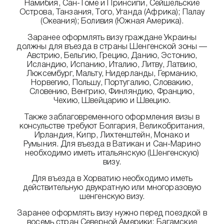
Намибия, Сан-Томе и Принсипи, Сейшельские
Острова, Танзания, Того, Уганда (Африка); Палау
(Океания); Боливия (Южная Америка).
Заранее оформлять визу граждане Украины
должны для въезда в страны Шенгенской зоны —
Австрию, Бельгию, Грецию, Данию, Эстонию,
Исландию, Испанию, Италию, Литву, Латвию,
Люксембург, Мальту, Нидерланды, Германию,
Норвегию, Польшу, Португалию, Словакию,
Словению, Венгрию, Финляндию, Францию,
Чехию, Швейцарию и Швецию.
Также заблаговременного оформления визы в
консульстве требуют Болгария, Великобритания,
Ирландия, Кипр, Лихтенштейн, Монако и
Румыния. Для въезда в Ватикан и Сан-Марино
необходимо иметь итальянскую (Шенгенскую)
визу.
Для въезда в Хорватию необходимо иметь
действительную двукратную или многоразовую
шенгенскую визу.
Заранее оформлять визу нужно перед поездкой в
восемь стран Северной Америки: Багамские