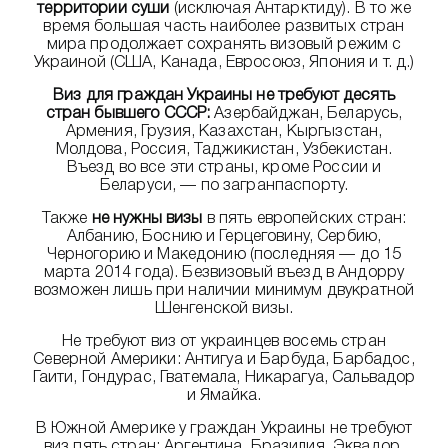
территории суши
(исключая Антарктиду). В то же
время большая часть наиболее развитых стран
мира продолжает сохранять визовый режим с
Украиной (США, Канада, Евросоюз, Япония и т. д.)
Виз для граждан Украины не требуют десять
стран бывшего СССР:
Азербайджан, Беларусь,
Армения, Грузия, Казахстан, Кыргызстан,
Молдова, Россия, Таджикистан, Узбекистан.
Въезд во все эти страны, кроме России и
Беларуси, — по загранпаспорту.
Также
не нужны визы
в пять европейских стран:
Албанию, Боснию и Герцеговину, Сербию,
Черногорию и Македонию (последняя — до 15
марта 2014 года). Безвизовый въезд в Андорру
возможен лишь при наличии минимум двукратной
Шенгенской визы.
Не требуют виз от украинцев восемь стран
Северной Америки: Антигуа и Барбуда, Барбадос,
Гаити, Гондурас, Гватемала, Никарагуа, Сальвадор
и Ямайка.
В Южной Америке у граждан Украины не требуют
виз пять стран: Аргентина, Бразилия, Эквадор,