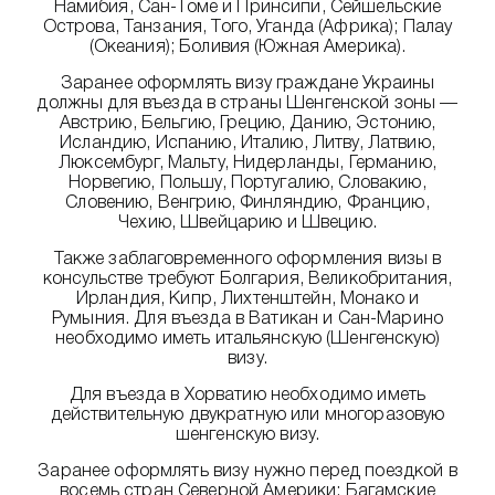
Намибия, Сан-Томе и Принсипи, Сейшельские
Острова, Танзания, Того, Уганда (Африка); Палау
(Океания); Боливия (Южная Америка).
Заранее оформлять визу граждане Украины
должны для въезда в страны Шенгенской зоны —
Австрию, Бельгию, Грецию, Данию, Эстонию,
Исландию, Испанию, Италию, Литву, Латвию,
Люксембург, Мальту, Нидерланды, Германию,
Норвегию, Польшу, Португалию, Словакию,
Словению, Венгрию, Финляндию, Францию,
Чехию, Швейцарию и Швецию.
Также заблаговременного оформления визы в
консульстве требуют Болгария, Великобритания,
Ирландия, Кипр, Лихтенштейн, Монако и
Румыния. Для въезда в Ватикан и Сан-Марино
необходимо иметь итальянскую (Шенгенскую)
визу.
Для въезда в Хорватию необходимо иметь
действительную двукратную или многоразовую
шенгенскую визу.
Заранее оформлять визу нужно перед поездкой в
восемь стран Северной Америки: Багамские