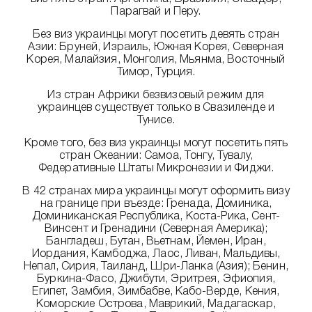
Парагвай и Перу.
Без виз украинцы могут посетить девять стран
Азии: Бруней, Израиль, Южная Корея, Северная
Корея, Малайзия, Монголия, Мьянма, Восточный
Тимор, Турция.
Из стран Африки безвизовый режим для
украинцев существует только в Свазиленде и
Тунисе.
Кроме того, без виз украинцы могут посетить пять
стран Океании: Самоа, Тонгу, Тувалу,
Федеративные Штаты Микронезии и Фиджи.
В 42 странах мира украинцы могут оформить визу
на границе при въезде: Гренада, Доминика,
Доминиканская Республика, Коста-Рика, Сент-
Винсент и Гренадини (Северная Америка);
Бангладеш, Бутан, Вьетнам, Йемен, Иран,
Иордания, Камбоджа, Лаос, Ливан, Мальдивы,
Непал, Сирия, Таиланд, Шри-Ланка (Азия); Бенин,
Буркина-Фасо, Джибути, Эритрея, Эфиопия,
Египет, Замбия, Зимбабве, Кабо-Верде, Кения,
Коморские Острова, Маврикий, Мадагаскар,