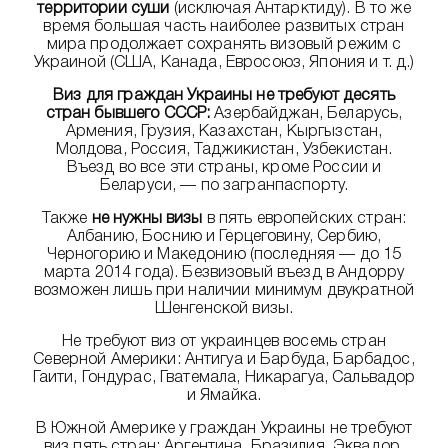
территории суши
(исключая Антарктиду). В то же
время большая часть наиболее развитых стран
мира продолжает сохранять визовый режим с
Украиной (США, Канада, Евросоюз, Япония и т. д.)
Виз для граждан Украины не требуют десять
стран бывшего СССР:
Азербайджан, Беларусь,
Армения, Грузия, Казахстан, Кыргызстан,
Молдова, Россия, Таджикистан, Узбекистан.
Въезд во все эти страны, кроме России и
Беларуси, — по загранпаспорту.
Также
не нужны визы
в пять европейских стран:
Албанию, Боснию и Герцеговину, Сербию,
Черногорию и Македонию (последняя — до 15
марта 2014 года). Безвизовый въезд в Андорру
возможен лишь при наличии минимум двукратной
Шенгенской визы.
Не требуют виз от украинцев восемь стран
Северной Америки: Антигуа и Барбуда, Барбадос,
Гаити, Гондурас, Гватемала, Никарагуа, Сальвадор
и Ямайка.
В Южной Америке у граждан Украины не требуют
виз пять стран: Аргентина, Бразилия, Эквадор,