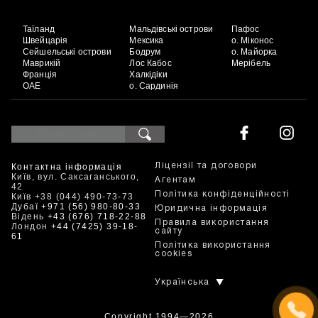
Таїланд
Мальдівські острови
Пафос
Швейцарія
Мексика
о. Міконос
Сейшельські острови
Бодрум
о. Майорка
Маврикій
Лос Кабос
Мерібель
Франція
Халкідіки
ОАЕ
о. Сардинія
Контактна інформація
Ліцензії та договори
Київ, вул. Саксаганського,
Агентам
42
Політика конфіденційності
Київ +38 (044) 490-73-73
Дубаї
+971 (56) 980-80-33
Юридична інформація
Відень
+43 (676) 718-22-88
Правила використання
Лондон
+44 (7425) 39-18-
сайту
61
Політика використання
cookies
Українська
Copyright 1994—2026