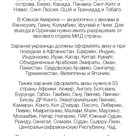
острова, Белиз, Канада, Панама, Сент-Китс и
Невис, Сент-Люсия, США и Тринидад и Тобаго.
В Южной Америке — аналогично с визами в
Венесуэлу, Гаяну, Колумбию, Уругвай и Чили. Для
въезда в Суринам нужно иметь разрешение от
визового отдела МИД страны.
Заранее украинцы должны оформлять визу и при
поездках в Афганистан, Бахрейн, Индию,
Индонезию, Ирак, Катар, Китай, Кувейт,
Объединенные Арабские Эмираты, Оман,
Пакистан, Саудовскую Аравию, Сингапур,
Туркменистан, Филиппины и Японию.
Также заранее оформлять визы нужно в 33
страны Африки: Алжир, Анголу, Ботсвану,
Бурунди, Габон, Гамбию, Гану, Гвинею, Гвинею-
Бисау, ДР Конго, Экваториальную Гвинею,
Камерун, Конго, Кот-Д'ивуар, Лесото, Либерию,
Ливию, Мавританию, Малави, Мали, Марокко,
Мозамбик, Нигер, Нигерию, ПАР, Южный Судан,
Руанду, Сенегал, Сомали, Судан, Сьерру-Леон,
Центральноафриканскую Республику, Чад.