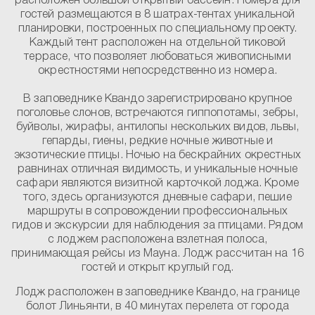
расположен большой открытый бассейн. Номера для
гостей размещаются в 8 шатрах-тентах уникальной
планировки, построенных по специальному проекту.
Каждый тент расположен на отдельной тиковой
террасе, что позволяет любоваться живописными
окрестностями непосредственно из номера.
В заповеднике Квандо зарегистрировано крупное
поголовье слонов, встречаются гиппопотамы, зебры,
буйволы, жирафы, антилопы нескольких видов, львы,
гепарды, гиены, редкие ночные животные и
экзотические птицы. Ночью на бескрайних окрестных
равнинах отличная видимость, и уникальные ночные
сафари являются визитной карточкой лоджа. Кроме
того, здесь организуются дневные сафари, пешие
маршруты в сопровождении профессиональных
гидов и экскурсии для наблюдения за птицами. Рядом
с лоджем расположена взлетная полоса,
принимающая рейсы из Мауна. Лодж рассчитан на 16
гостей и открыт круглый год.
Лодж расположен в заповеднике Квандо, на границе
болот Линьянти, в 40 минутах перелета от города