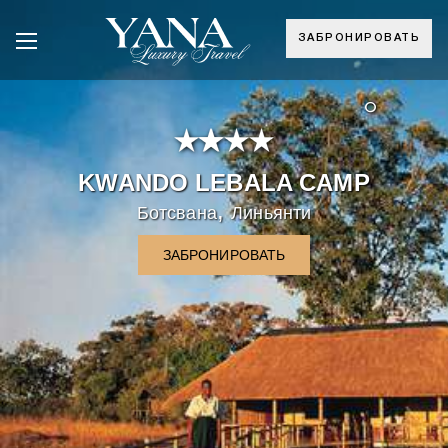
ЗАБРОНИРОВАТЬ
°
KWANDO LEBALA CAMP
,
Ботсвана
Линьянти
ЗАБРОНИРОВАТЬ