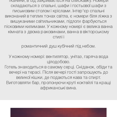
тканини, в'їзд закривається на блискавку. Номери
складаються з спальні, шафи і гостьової шафи з
письмовим столом і кріслами. Інтер'єр спальні
виконаний в теплих тонах світла, є номери біля ліжка з
вишуканими світильниками, підлоги фарбуються
пісковими килимами. У кожному номері є велика ванна
кімната з двома раковинами, ванна в вікторському
стилі і
романтичний душ кубічний під небом.
У кожному номері:
вентилятор, унітаз, гаряча вода
цілодобово.
Готель знаходиться в самому серці. Сніданок, обіди та
вечері на терасі. Після вечері гості запрошують до
великої кішки, де подаються кава та спирт.
Виготовляти бар, пропонуючи круті коктейлі та кращі
африканські вина.