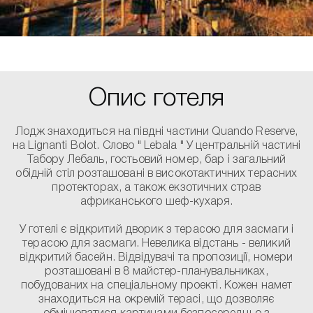
Опис готеля
Лодж знаходиться на півдні частини Quando Reserve,
на Lignanti Bolot. Слово " Lebala " У центральній частині
Табору Лебаль, гостьовий номер, бар і загальний
обідній стіл розташовані в високотактичних терасних
протекторах, а також екзотичних страв
африканського шеф-кухаря.
У готелі є відкритий дворик з терасою для засмаги і
терасою для засмаги. Невелика відстань - великий
відкритий басейн. Відвідувачі та пропозиції, номери
розташовані в 8 майстер-планувальниках,
побудованих на спеціальному проекті. Кожен намет
знаходиться на окремій терасі, що дозволяє