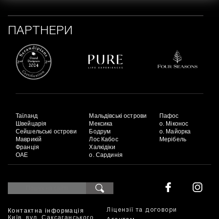
ПАРТНЕРИ
Таїланд
Мальдівські острови
Пафос
Швейцарія
Мексика
о. Міконос
Сейшельські острови
Бодрум
о. Майорка
Маврикій
Лос Кабос
Мерібель
Франція
Халкідіки
ОАЕ
о. Сардинія
Контактна інформація
Ліцензії та договори
Київ, вул. Саксаганського,