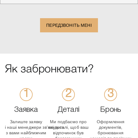
States
+1
ПЕРЕДЗВОНІТЬ МЕНІ
Як забронювати?
Заявка
Деталі
Бронь
Залиште заявку
Ми подбаємо про
Оформлення
і наші менеджери зв'яжуться
всі деталі, щоб ваш
документів,
з вами найближчим
відпочинок був
бронювання