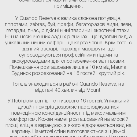
обмінюватися картинами безпосередньо з
приміщення.
У Quando Reserve є велика слонова популяція,
гіппотами, zebras, буй, гірафи, багаторазові види, леви,
гепарди, гінас, рідкісні нічні тварини і екзотичні птахи.
Ніч на нескінченних задніх рівнинах - це чудовий вид, а
унікальний нічний сафарі - це карта човна. Крім того, є
денний сафарі, пішохідні маршрути, що
супроводжуються професійними гідами та
екскурсоводами для спостереження за птахами.
Помешкання розташоване лише в 10 км від Mauna.
Будинок розрахований на 16 гостей і круглий рік.
Готель знаходиться в районі Quando Reserve, на
відстані 40 хвилин від Mount.
У Лобі вісім вогнів.
Тенти
всього 16 гостей. Унікальний
дизайн номерів дозволяє насолоджуватися
повноцінною конфіденційності під максимальним
комфортом. Кожен намет розташований на високій
площі кліщів з верандою, з якого відкривається вид на
картину. Наметові стіни виготовляються з щільної