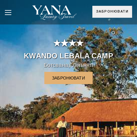
ЗАБРОНЮВАТИ
°
KWANDO LEBALA CAMP
,
Ботсвана
Ліньянті
ЗАБРОНЮВАТИ