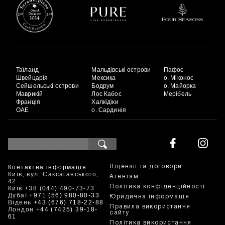
Таїланд
Мальдівські острови
Пафос
Швейцарія
Мексика
о. Міконос
Сейшельські острови
Бодрум
о. Майорка
Маврикій
Лос Кабос
Мерібель
Франція
Халкідіки
ОАЕ
о. Сардинія
Контактна інформація
Ліцензії та договори
Київ, вул. Саксаганського,
Агентам
42
Політика конфіденційності
Київ +38 (044) 490-73-73
Дубаї
+971 (56) 980-80-33
Юридична інформація
Відень
+43 (676) 718-22-88
Правила використання
Лондон
+44 (7425) 39-18-
сайту
61
Політика використання