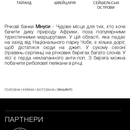
ТАЇЛАНД
ШВЕЙЦАРІЯ
СЕЙШЕЛЬСЬКІ
ОСТРОВИ
Річкові банки
Мінуси
- Чудове місце для тих, хто хоче
бачити дику природу Африки, поза популярними
туристичними маршрутами. У цій області, яка падає
на захід від Національного парку Чобе, є кілька доріг,
щоб дістатися сюди на джип. У сухому сезоні
(травень-серпень) на річкових берегах багато слонів. У
лісі є герда неклапанного анти-поп. З берега можна
побачити риболовлі пелікани в річці.
ГОЛОВНА
/
КРАЇНИ
/
БОТСВАНА
/ ЛІНЬЯНТІ
ПАРТНЕРИ