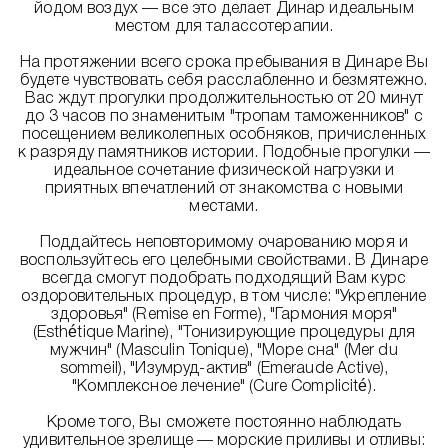
йодом воздух — все это делает Динар идеальным
местом для талассотерапии.
На протяжении всего срока пребывания в Динаре Вы
будете чувствовать себя расслабленно и безмятежно.
Вас ждут прогулки продолжительностью от 20 минут
до 3 часов по знаменитым "тропам таможенников" с
посещением великолепных особняков, причисленных
к разряду памятников истории. Подобные прогулки —
идеальное сочетание физической нагрузки и
приятных впечатлений от знакомства с новыми
местами.
Поддайтесь неповторимому очарованию моря и
воспользуйтесь его целебными свойствами. В Динаре
всегда смогут подобрать подходящий Вам курс
оздоровительных процедур, в том числе: "Укрепление
здоровья" (Remise en Forme), "Гармония моря"
(Esthétique Marine), "Тонизирующие процедуры для
мужчин" (Masculin Tonique), "Море сна" (Mer du
sommeil), "Изумруд-актив" (Emeraude Active),
"Комплексное лечение" (Cure Complicité).
Кроме того, Вы сможете постоянно наблюдать
удивительное зрелище — морские приливы и отливы: