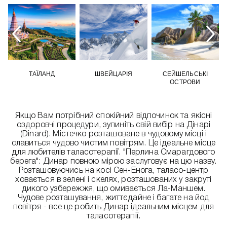
ТАЇЛАНД
ШВЕЙЦАРІЯ
СЕЙШЕЛЬСЬКІ
ОСТРОВИ
Якщо Вам потрібний спокійний відпочинок та якісні
оздоровчі процедури, зупиніть свій вибір на Дінарі
(Dinard). Містечко розташоване в чудовому місці і
славиться чудово чистим повітрям. Це ідеальне місце
для любителів таласотерапії. "Перлина Смарагдового
берега": Динар повною мірою заслуговує на цю назву.
Розташовуючись на косі Сен-Енога, таласо-центр
ховається в зелені і скелях, розташованих у закруті
дикого узбережжя, що омивається Ла-Маншем.
Чудове розташування, життєдайне і багате на йод
повітря - все це робить Динар ідеальним місцем для
таласотерапії.