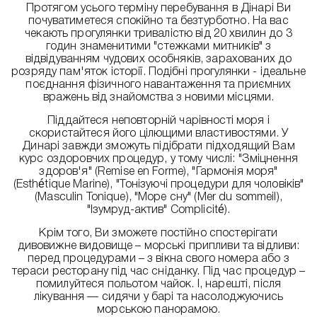
Протягом усього терміну перебування в Дінарі Ви
почуватиметеся спокійно та безтурботно. На вас
чекають прогулянки тривалістю від 20 хвилин до 3
годин знаменитими "стежками митників" з
відвідуванням чудових особняків, зарахованих до
розряду пам'яток історії. Подібні прогулянки - ідеальне
поєднання фізичного навантаження та приємних
вражень від знайомства з новими місцями.
Піддайтеся неповторній чарівності моря і
скористайтеся його цілющими властивостями. У
Динарі завжди зможуть підібрати підходящий Вам
курс оздоровчих процедур, у тому числі: "Зміцнення
здоров'я" (Remise en Forme), "Гармонія моря"
(Esthétique Marine), "Тонізуючі процедури для чоловіків"
(Masculin Tonique), "Море сну" (Mer du sommeil),
"Ізумруд-актив" Complicité).
Крім того, Ви зможете постійно спостерігати
дивовижне видовище – морські припливи та відливи:
перед процедурами – з вікна свого номера або з
тераси ресторану під час сніданку. Під час процедур –
помилуйтеся польотом чайок. І, нарешті, після
лікування — сидячи у барі та насолоджуючись
морською панорамою.