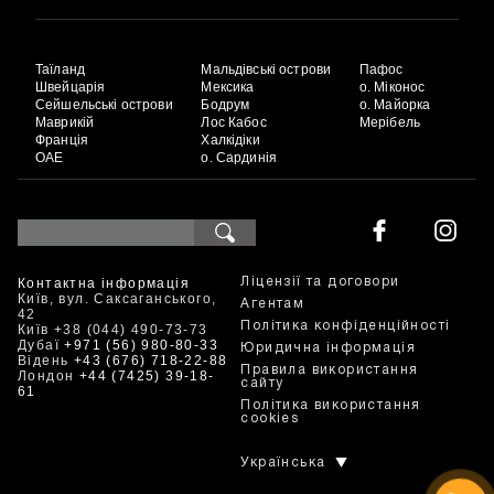
Таїланд
Мальдівські острови
Пафос
Швейцарія
Мексика
о. Міконос
Сейшельські острови
Бодрум
о. Майорка
Маврикій
Лос Кабос
Мерібель
Франція
Халкідіки
ОАЕ
о. Сардинія
Контактна інформація
Ліцензії та договори
Київ, вул. Саксаганського,
Агентам
42
Політика конфіденційності
Київ +38 (044) 490-73-73
Дубаї
+971 (56) 980-80-33
Юридична інформація
Відень
+43 (676) 718-22-88
Правила використання
Лондон
+44 (7425) 39-18-
сайту
61
Політика використання
cookies
Українська