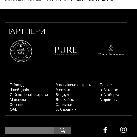
ГОЛОВНА
/
ФОТОГАЛЕРЕЯ
/ СВІТОВИЙ ФІНАЛ FERRARI CHALLENGE
ПАРТНЕРИ
Таїланд
Мальдівські острови
Пафос
Швейцарія
Мексика
о. Міконос
Сейшельські острови
Бодрум
о. Майорка
Маврикій
Лос Кабос
Мерібель
Франція
Халкідіки
ОАЕ
о. Сардинія