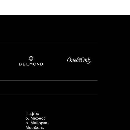
Пафос
о. Міконос
о. Майорка
Мерібель