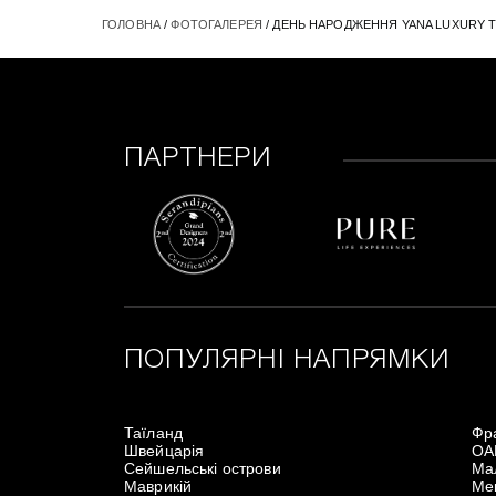
ГОЛОВНА
/
ФОТОГАЛЕРЕЯ
/ ДЕНЬ НАРОДЖЕННЯ YANA LUXURY TR
ПАРТНЕРИ
ПОПУЛЯРНІ НАПРЯМКИ
Таїланд
Фр
Швейцарія
ОА
Сейшельські острови
Мал
Маврикій
Ме