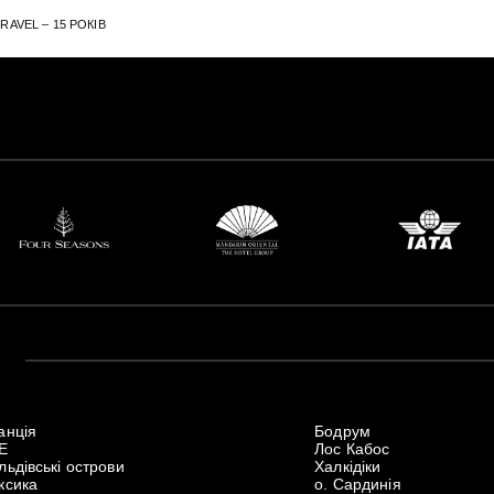
AVEL – 15 РОКІВ
анція
Бодрум
Е
Лос Кабос
ьдівські острови
Халкідіки
ксика
о. Сардинія