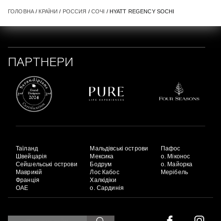
ГОЛОВНА
/
КРАЇНИ
/
РОССИЯ
/
СОЧІ
/ HYATT REGENCY SOCHI
ПАРТНЕРИ
Таїланд
Мальдівські острови
Пафос
Швейцарія
Мексика
о. Міконос
Сейшельські острови
Бодрум
о. Майорка
Маврикій
Лос Кабос
Мерібель
Франція
Халкідіки
ОАЕ
о. Сардинія