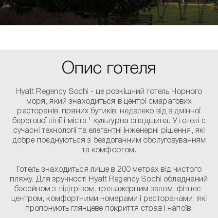
Опис готеля
Hyatt Regency Sochi - це розкішний готель Чорного
моря, який знаходиться в центрі смарагових
ресторанів, пряних бутиків, недалеко від відмінної
берегової лінії і міста ' культурна спадщина. У готелі є
сучасні технології та елегантні інженерні рішення, які
добре поєднуються з бездоганним обслуговуванням
та комфортом.
Готель знаходиться лише в 200 метрах від чистого
пляжу. Для зручності Hyatt Regency Sochi обладнаний
басейном з підігрівом, тренажерним залом, фітнес-
центром, комфортними номерами і ресторанами, які
пропонують глянцеве покриття страв і напоїв.