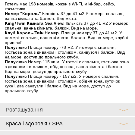
Готель має 198 номерів, кожен з Wi-Fi, міні-бар, сейф,
косметика.
Номер "Король"
Кількість 37 до 41 м2 У номері: спальня,
ванна кімната та балкон. Вид міста.
King/Twin Кімната Sea View.
Кількість 37 до 41 м2 У номері:
спальня, ванна кімната, балкон. Вид на море.
Клуб Король/Твін Номер.
Площа номеру 37 до 41 м2. У
номері: спальня, ванна кімната, балкон. Вид на море, клубні
привілеї.
Полулюкс
Площа номеру -78 м2. У номері є спальня,
гостьова зона з диваном і столиком, санвузол і балкон. Вид
на море, доступ до прального клубу.
Полулюкс
Номер 115 кв.м. У готелі є спальня, гостьова зона
з диваном і столиком, обідня зона, ванна кімната і балкон.
Вид на море, доступ до прального клубу.
Полулюкс
Площа номеру - 157 м2. У номері є спальня,
гостьова зона з диваном і столиком, обідня зона, куточок
кухні, два санвузли і балкон. Вид на море, доступ до
прального клубу.
Розташування
Краса і здоров'я / SPA