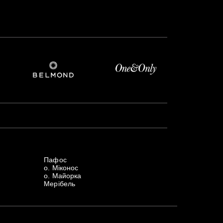
Пафос
о. Міконос
о. Майорка
Мерібель