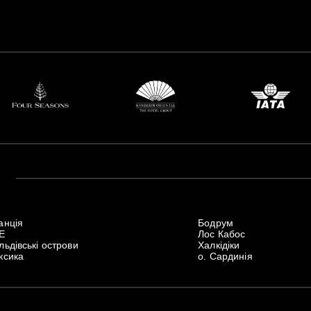
анція
Бодрум
Е
Лос Кабос
ьдівські острови
Халкідіки
ксика
о. Сардинія