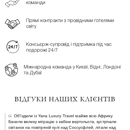
команди
Прямі контракти з провідними готелями
світу
Консьєрж-супровід і підтримка під час
подорожі 24/7
Міжнародна команда у Києві, Відні, Лондоні
та Дубаї
ВІДГУКИ НАШИХ КЛІЄНТІВ
Об'їздили із Yana Luxury Travel майже всю Африку.
Бачили велику міграцію з кабіни вертольота, зустрічали
світанок на повітряній кулі над Соссусфлей, літали над