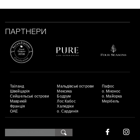
ПАРТНЕРИ
Таїланд
Мальдівські острови
Пафос
Швейцарія
Мексика
о. Міконос
Сейшельські острови
Бодрум
о. Майорка
Маврикій
Лос Кабос
Мерібель
Франція
Халкідіки
ОАЕ
о. Сардинія