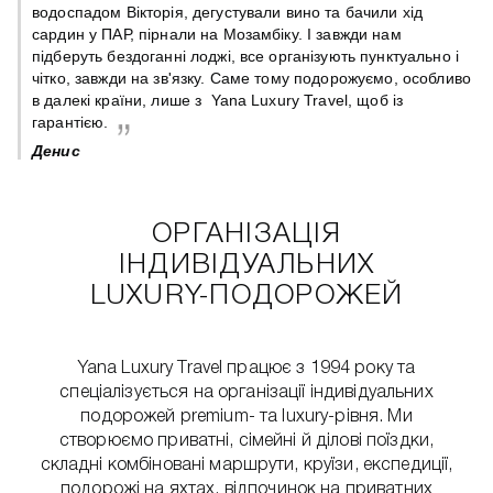
 є
водоспадом Вікторія, дегустували вино та бачили хід
сардин у ПАР, пірнали на Мозамбіку. І завжди нам
підберуть бездоганні лоджі, все організують пунктуально і
чітко, завжди на зв'язку. Саме тому подорожуємо, особливо
в далекі країни, лише з Yana Luxury Travel, щоб із
гарантією.
Денис
ОРГАНІЗАЦІЯ
ІНДИВІДУАЛЬНИХ
LUXURY-ПОДОРОЖЕЙ
Yana Luxury Travel працює з 1994 року та
спеціалізується на організації індивідуальних
подорожей premium- та luxury-рівня. Ми
створюємо приватні, сімейні й ділові поїздки,
складні комбіновані маршрути, круїзи, експедиції,
подорожі на яхтах, відпочинок на приватних