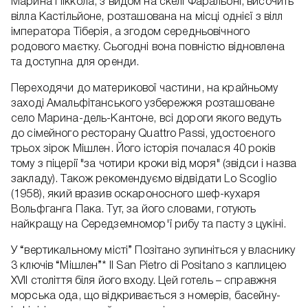
Марина Піккола, з видом на скелі Фаральоні, височить
вілла Кастільйоне, розташована на місці однієї з вілл
імператора Тіберія, а згодом середньовічного
родового маєтку. Сьогодні вона повністю відновлена ​​
та доступна для оренди.
Переходячи до материкової частини, на крайньому
заході Амальфітанського узбережжя розташоване
село Марина-дель-Кантоне, всі дороги якого ведуть
до сімейного ресторану Quattro Passi, удостоєного
трьох зірок Мішлен. Його історія почалася 40 років
тому з піцерії "за чотири кроки від моря" (звідси і назва
закладу). Також рекомендуємо відвідати Lo Scoglio
(1958), який вразив оскароносного шеф-кухаря
Вольфганга Пака. Тут, за його словами, готують
найкращу на Середземномор'ї рибу та пасту з цукіні.
У “вертикальному місті” Позітано зупиніться у власнику
3 ключів “Мішлен”* Il San Pietro di Positano з каплицею
XVII століття біля його входу. Цей готель – справжня
морська ода, що відкривається з номерів, басейну-