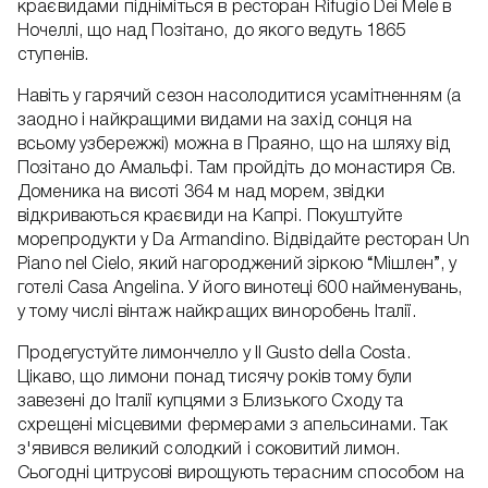
краєвидами підніміться в ресторан Rifugio Dei Mele в
Ночеллі, що над Позітано, до якого ведуть 1865
ступенів.
Навіть у гарячий сезон насолодитися усамітненням (а
заодно і найкращими видами на захід сонця на
всьому узбережжі) можна в Праяно, що на шляху від
Позітано до Амальфі. Там пройдіть до монастиря Св.
Доменика на висоті 364 м над морем, звідки
відкриваються краєвиди на Капрі. Покуштуйте
морепродукти у Da Armandino. Відвідайте ресторан Un
Piano nel Cielo, який нагороджений зіркою “Мішлен”, у
готелі Casa Angelina. У його винотеці 600 найменувань,
у тому числі вінтаж найкращих виноробень Італії.
Продегустуйте лимончелло у Il Gusto della Costa.
Цікаво, що лимони понад тисячу років тому були
завезені до Італії купцями з Близького Сходу та
схрещені місцевими фермерами з апельсинами. Так
з'явився великий солодкий і соковитий лимон.
Сьогодні цитрусові вирощують терасним способом на