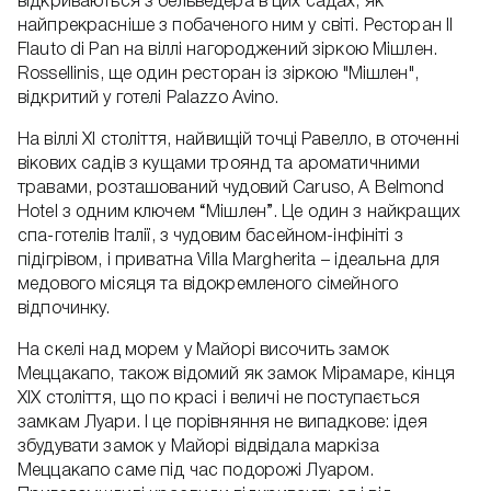
відкриваються з бельведера в цих садах, як
найпрекрасніше з побаченого ним у світі. Ресторан Il
Flauto di Pan на віллі нагороджений зіркою Мішлен.
Rossellinis, ще один ресторан із зіркою "Мішлен",
відкритий у готелі Palazzo Avino.
На віллі XI століття, найвищій точці Равелло, в оточенні
вікових садів з кущами троянд та ароматичними
травами, розташований чудовий Caruso, A Belmond
Hotel з одним ключем “Мішлен”. Це один з найкращих
спа-готелів Італії, з чудовим басейном-інфініті з
підігрівом, і приватна Villa Margherita – ідеальна для
медового місяця та відокремленого сімейного
відпочинку.
На скелі над морем у Майорі височить замок
Меццакапо, також відомий як замок Мірамаре, кінця
XIX століття, що по красі і величі не поступається
замкам Луари. І це порівняння не випадкове: ідея
збудувати замок у Майорі відвідала маркіза
Меццакапо саме під час подорожі Луаром.