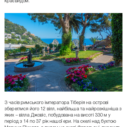
краєвидом.
З часів римського імператора Тіберія на острові
збереглися його 12 вілл, найбільша та найрозкішніша з
яких – вілла Джовіс, побудована на висоті 330 м у
період з 14 по 37 рік нашої ери. На скелі над бухтою