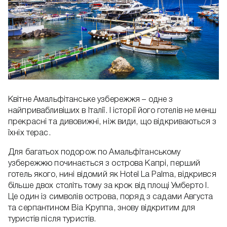
Квітне Амальфітанське узбережжя – одне з
найпривабливіших в Італії. І історії його готелів не менш
прекрасні та дивовижні, ніж види, що відкриваються з
їхніх терас.
Для багатьох подорож по Амальфітанському
узбережжю починається з острова Капрі, перший
готель якого, нині відомий як Hotel La Palma, відкрився
більше двох століть тому за крок від площі Умберто I.
Це один із символів острова, поряд з садами Августа
та серпантином Віа Круппа, знову відкритим для
туристів після туристів.