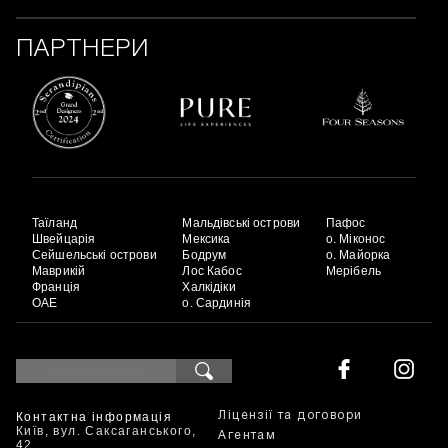
ПАРТНЕРИ
Таїланд
Мальдівські острови
Пафос
Швейцарія
Мексика
о. Міконос
Сейшельські острови
Бодрум
о. Майорка
Маврикій
Лос Кабос
Мерібель
Франція
Халкідіки
ОАЕ
о. Сардинія
Контактна інформація
Ліцензії та договори
Київ, вул. Саксаганського,
Агентам
42