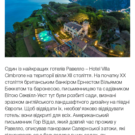
Один із найкращих готелів Равелло – Hotel Villa
Cimbrone на території вілли XII століття. На початку ХХ
століття британським банкіром Ернестом Вільямом
Беккетом та баронесою, письменницею та садівником
Вітою Секвілл-Уест тут були розбиті сади, визнані
зразком англійського ландшафтного дизайну на півдні
Європи. Щоб відвідати їх, необов'язково відвідувати
готель: вони відкриті для всіх. Американський
письменник Гор Відал, який довгий час прожив у
Равелло, описував панорами Салернської затоки, які