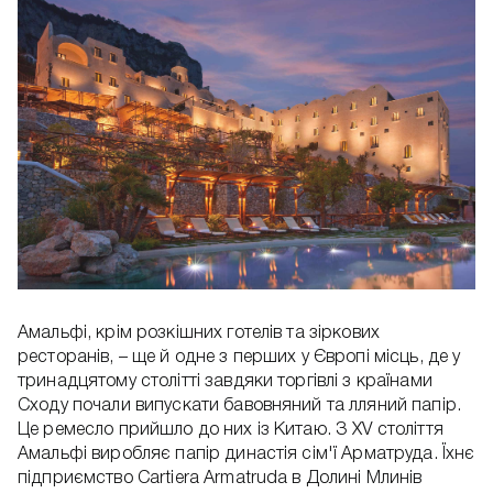
Амальфі, крім розкішних готелів та зіркових
ресторанів, – ще й одне з перших у Європі місць, де у
тринадцятому столітті завдяки торгівлі з країнами
Сходу почали випускати бавовняний та лляний папір.
Це ремесло прийшло до них із Китаю. З XV століття
Амальфі виробляє папір династія сім'ї Арматруда. Їхнє
підприємство Cartiera Armatruda в Долині Млинів