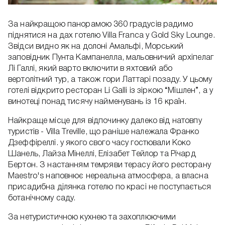
За найкращою панорамою 360 градусів радимо
піднятися на дах готелю Villa Franca у Gold Sky Lounge.
Звідси видно як на долоні Амальфі, Морський
заповідник Пунта Кампанелла, мальовничий архіпелаг
Лі Галлі, який варто включити в яхтовий або
вертолітний тур, а також гори Латтарі позаду. У цьому
готелі відкрито ресторан Li Galli із зіркою “Мішлен”, а у
винотеці понад тисячу найменувань із 16 країн.
Найкраще місце для відпочинку далеко від натовпу
туристів - Villa Treville, що раніше належала Франко
Дзеффіреллі. у якого свого часу гостювали Коко
Шанель, Лайза Мінеллі, Елізабет Тейлор та Річард
Бертон. З настанням темряви терасу його ресторану
Maestro's наповнює нереальна атмосфера, а власна
присадибна ділянка готелю по красі не поступається
ботанічному саду.
За нетуристичною кухнею та захоплюючими