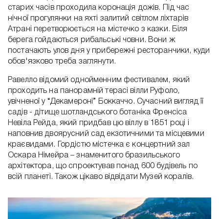
старих часів проходила коронація дожів. Під час
нічної прогулянки на яхті залитий світлом ліхтарів
Атрані перетворюється на містечко з казки. Біля
берега гойдаються рибальські човни. Вони ж
постачають улов дня у прибережні ресторанчики, куди
обов'язково треба заглянути.
Равелло відомий однойменним фестивалем, який
проходить на панорамній терасі вілли Руфоло,
увічненої у “Декамероні” Боккаччо. Сучасний вигляд її
садів - дітище шотландського ботаніка Френсіса
Невіла Рейда, який придбав цю віллу в 1851 році і
наповнив двоярусний сад екзотичними та місцевими
краєвидами. Гордістю містечка є концертний зал
Оскара Німейра – знаменитого бразильського
архітектора, що спроектував понад 600 будівель по
всій планеті. Також цікаво відвідати Музей коралів.