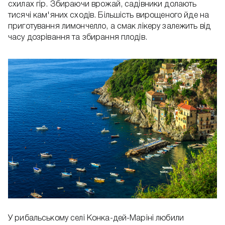
схилах гір. Збираючи врожай, садівники долають
тисячі кам'яних сходів. Більшість вирощеного йде на
приготування лимончелло, а смак лікеру залежить від
часу дозрівання та збирання плодів.
У рибальському селі Конка-дей-Маріні любили