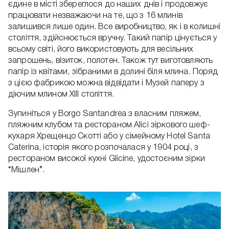
єдине в місті збереглося до наших днів і продовжує
працювати незважаючи на те, що з 16 млинів
залишився лише один. Все виробництво, як і в колишні
століття, здійснюється вручну. Такий папір цінується у
всьому світі, його використовують для весільних
запрошень, візиток, полотен. Також тут виготовляють
папір із квітами, зібраними в долині біля млина. Поряд
з цією фабрикою можна відвідати і Музей паперу з
діючим млином XIII століття.
Зупиніться у Borgo Santandrea з власним пляжем,
пляжним клубом та рестораном Alici зіркового шеф-
кухаря Хрещенцо Скотті або у сімейному Hotel Santa
Caterina, історія якого розпочалася у 1904 році, з
рестораном високої кухні Glicine, удостоєним зірки
“Мішлен”.