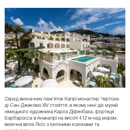
Серед визначних пам'яток Капрі монастир Чертоза-
ді-Сан-Джакомо XIV століття, в якому нині діє музей
німецького художника Карла Діфенбаха, фортеця
Барбаросса в Анакапрі на висоті 412 м над морем,
велична вілла Лісіс з іонічними колонами та