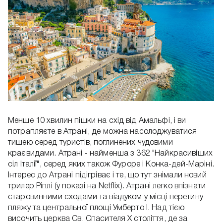
Менше 10 хвилин пішки на схід від Амальфі, і ви
потрапляєте в Атрані, де можна насолоджуватися
тишею серед туристів, поглинених чудовими
краєвидами. Атрані - найменша з 362 "Найкрасивіших
сіл Італії", серед яких також Фуроре і Конка-дей-Маріні.
Інтерес до Атрані підігріває і те, що тут знімали новий
трилер Ріплі (у показі на Netflix). Атрані легко впізнати
старовинними сходами та віадуком у місці перетину
пляжу та центральної площі Умберто I. Над тією
височить церква Св. Спасителя X століття, де за