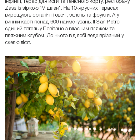
інфініті, терас для йоги та тенісного корту, ресторану
Zass із зіркою “Мішлен”. На 10-ярусних терасах
вирощують органічні овочі, зелень та фрукти. А у
винній карті понад 600 найменувань. Il San Pietro –
єдиний готель у Позітано з власним пляжем та
пляжним клубом. До нього від лобі веде врізаний у
скелю ліфт.