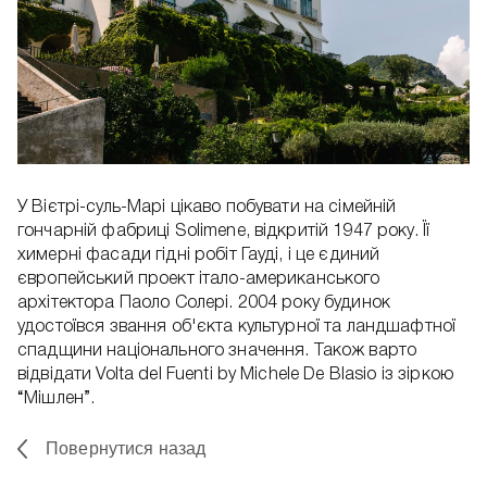
У Вієтрі-суль-Марі цікаво побувати на сімейній
гончарній фабриці Solimene, відкритій 1947 року. Її
химерні фасади гідні робіт Гауді, і це єдиний
європейський проект італо-американського
архітектора Паоло Солері. 2004 року будинок
удостоївся звання об'єкта культурної та ландшафтної
спадщини національного значення. Також варто
відвідати Volta del Fuenti by Michele De Blasio із зіркою
“Мішлен”.
Повернутися назад