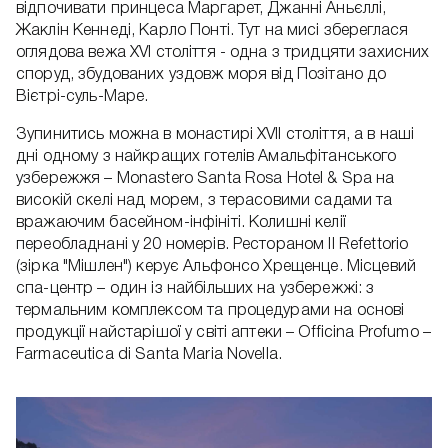
відпочивати принцеса Маргарет, Джанні Аньєллі,
Жаклін Кеннеді, Карло Понті. Тут на мисі збереглася
оглядова вежа XVI століття - одна з тридцяти захисних
споруд, збудованих уздовж моря від Позітано до
Вієтрі-суль-Маре.
Зупинитись можна в монастирі XVII століття, а в наші
дні одному з найкращих готелів Амальфітанського
узбережжя – Monastero Santa Rosa Hotel & Spa на
високій скелі над морем, з терасовими садами та
вражаючим басейном-інфініті. Колишні келії
переобладнані у 20 номерів. Рестораном Il Refettorio
(зірка "Мішлен") керує Альфонсо Хрещенце. Місцевий
спа-центр – один із найбільших на узбережжі: з
термальним комплексом та процедурами на основі
продукції найстарішої у світі аптеки – Officina Profumo –
Farmaceutica di Santa Maria Novella.