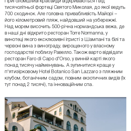
Приголомшливі краєвиди відкриваються і від
тисячолітньої фортеці Святого Миколая, до якої ведуть
700 сходинок. Але головна привабливість Майорі –
його кілометровий пляж, найдовший на узбережжі.
Над морем височить 500-річна нормандська вежа, де
в наші дні відкрито ресторан Torre Normanna, у
винотеці якого ексклюзивні ігристі з Шампані та білі та
червоні вина з винограду, вирощеного у власному
господарстві поблизу Равелло. Також варто відвідати
ресторан Faro di Capo d’Orso, у винній карті якого
понад тисячу найменувань. А зупинитися краще у
п'ятизірковому Hotel Botanico San Lazzaro з пляжним
клубом, ботанічним садом, повним екзотичних видів (їх
тут понад 2 тисячі), та інноваційним спа.