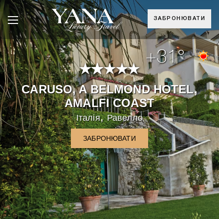
ЗАБРОНЮВАТИ
+31°
CARUSO, A BELMOND HOTEL,
AMALFI COAST
,
Італія
Равелло
ЗАБРОНЮВАТИ