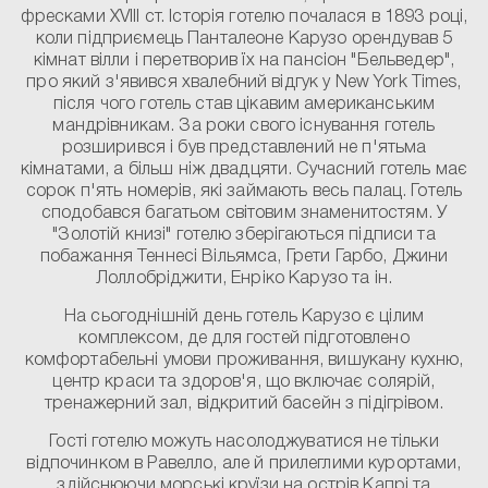
фресками XVIII ст. Історія готелю почалася в 1893 році,
коли підприємець Панталеоне Карузо орендував 5
кімнат вілли і перетворив їх на пансіон "Бельведер",
про який з'явився хвалебний відгук у New York Times,
після чого готель став цікавим американським
мандрівникам. За роки свого існування готель
розширився і був представлений не п'ятьма
кімнатами, а більш ніж двадцяти. Сучасний готель має
сорок п'ять номерів, які займають весь палац. Готель
сподобався багатьом світовим знаменитостям. У
"Золотій книзі" готелю зберігаються підписи та
побажання Теннесі Вільямса, Грети Гарбо, Джини
Лоллобріджити, Енріко Карузо та ін.
На сьогоднішній день готель Карузо є цілим
комплексом, де для гостей підготовлено
комфортабельні умови проживання, вишукану кухню,
центр краси та здоров'я, що включає солярій,
тренажерний зал, відкритий басейн з підігрівом.
Гості готелю можуть насолоджуватися не тільки
відпочинком в Равелло, але й прилеглими курортами,
здійснюючи морські круїзи на острів Капрі та