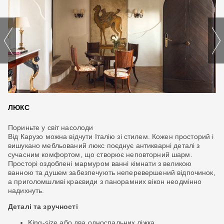
ЛЮКС
Н
Пориньте у світ насолоди
Дл
Від Карузо можна відчути Італію зі стилем. Кожен просторий і
уз
вишукано мебльований люкс поєднує антикварні деталі з
ск
д
сучасним комфортом, що створює неповторний шарм.
чи
Просторі оздоблені мармуром ванні кімнати з великою
пр
ванною та душем забезпечують неперевершений відпочинок,
ел
а приголомшливі краєвиди з панорамних вікон неодмінно
Де
надихнуть.
Деталі та зручності
го
King-size або два односпальних ліжка