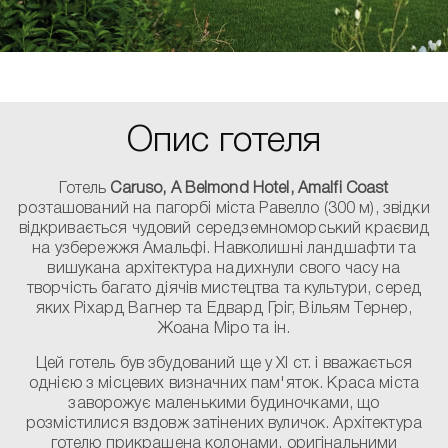
Опис готеля
Готель
Caruso, A Belmond Hotel, Amalfi Coast
розташований на пагорбі міста Равелло (300 м), звідки
відкривається чудовий середземноморський краєвид
на узбережжя Амальфі. Навколишні ландшафти та
вишукана архітектура надихнули свого часу на
творчість багато діячів мистецтва та культури, серед
яких Ріхард Вагнер та Едвард Гріг, Вільям Тернер,
Жоана Міро та ін.
Цей готель був збудований ще у XI ст. і вважається
однією з місцевих визначних пам'яток. Краса міста
заворожує маленькими будиночками, що
розмістилися вздовж затінених вуличок. Архітектура
готелю прикрашена колонами, оригінальними