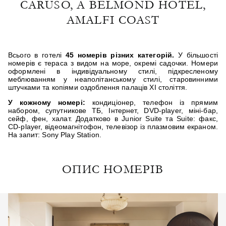
CARUSO, A BELMOND HOTEL,
AMALFI COAST
Всього в готелі
45 номерів різних категорій.
У більшості
номерів є тераса з видом на море, окремі садочки. Номери
оформлені в індивідуальному стилі, підкресленому
меблюванням у неаполітанському стилі, старовинними
штучками та копіями оздоблення палаців XI століття.
У кожному номері:
кондиціонер, телефон із прямим
набором, супутникове ТБ, Інтернет, DVD-player, міні-бар,
сейф, фен, халат. Додатково в Junior Suite та Suite: факс,
CD-player, відеомагнітофон, телевізор із плазмовим екраном.
На запит: Sony Play Station.
ОПИС НОМЕРІВ