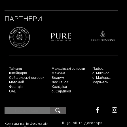
ПАРТНЕРИ
Таїланд
Мальдівські острови
Пафос
Швейцарія
Мексика
о. Міконос
Сейшельські острови
Бодрум
о. Майорка
Маврикій
Лос Кабос
Мерібель
Франція
Халкідіки
ОАЕ
о. Сардинія
Контактна інформація
Ліцензії та договори