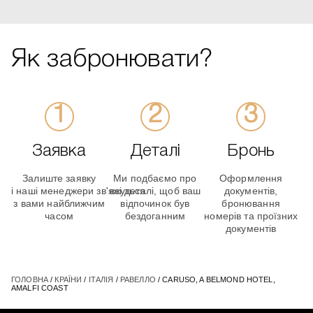
Як забронювати?
Заявка
Деталі
Бронь
Залиште заявку
Ми подбаємо про
Оформлення
і наші менеджери зв'яжуться
всі деталі, щоб ваш
документів,
з вами найближчим
відпочинок був
бронювання
часом
бездоганним
номерів та проїзних
документів
ГОЛОВНА
/
КРАЇНИ
/
ІТАЛІЯ
/
РАВЕЛЛО
/ CARUSO, A BELMOND HOTEL,
AMALFI COAST