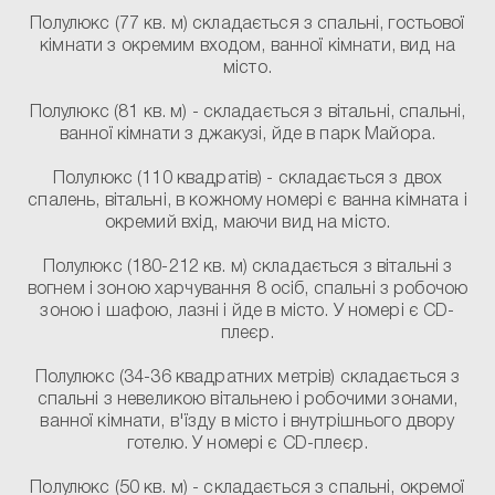
Полулюкс
(77 кв. м) складається з спальні, гостьової
кімнати з окремим входом, ванної кімнати, вид на
місто.
Полулюкс
(81 кв. м) - складається з вітальні, спальні,
ванної кімнати з джакузі, йде в парк Майора.
Полулюкс
(110 квадратів) - складається з двох
спалень, вітальні, в кожному номері є ванна кімната і
окремий вхід, маючи вид на місто.
Полулюкс
(180-212 кв. м) складається з вітальні з
вогнем і зоною харчування 8 осіб, спальні з робочою
зоною і шафою, лазні і йде в місто. У номері є CD-
плеєр.
Полулюкс
(34-36 квадратних метрів) складається з
спальні з невеликою вітальнею і робочими зонами,
ванної кімнати, в'їзду в місто і внутрішнього двору
готелю. У номері є CD-плеєр.
Полулюкс
(50 кв. м) - складається з спальні, окремої