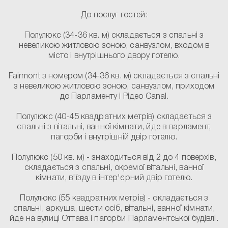
До послуг гостей:
Полулюкс
(34-36 кв. м) складається з спальні з
невеликою житловою зоною, санвузлом, входом в
місто і внутрішнього двору готелю.
Fairmont з номером
(34-36 кв. м) складається з спальні
з невеликою житловою зоною, санвузлом, приходом
до Парламенту і Рідео Canal.
Полулюкс
(40-45 квадратних метрів) складається з
спальні з вітальні, ванної кімнати, йде в парламент,
пагорби і внутрішній двір готелю.
Полулюкс
(50 кв. м) - знаходиться від 2 до 4 поверхів,
складається з спальні, окремої вітальні, ванної
кімнати, в'їзду в інтер'єрний двір готелю.
Полулюкс
(55 квадратних метрів) - складається з
спальні, аркуша, шести осіб, вітальні, ванної кімнати,
йде на вулиці Оттава і пагорби Парламентської будівлі.