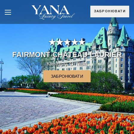
ЗАБРОНЮВАТИ
°
FAIRMONT CHÂTEAU LAURIER
,
Канада
Оттава
ЗАБРОНЮВАТИ