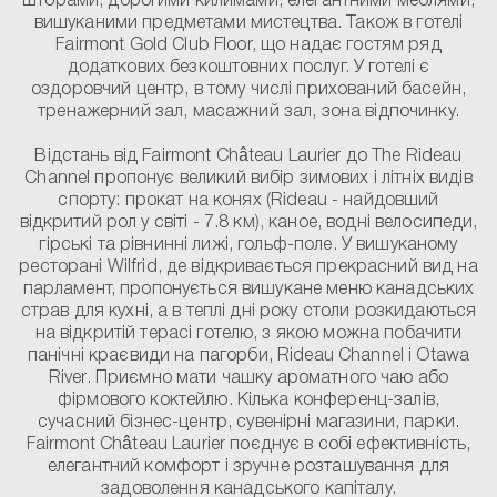
шторами, дорогими килимами, елегантними меблями,
вишуканими предметами мистецтва. Також в готелі
Fairmont Gold Club Floor, що надає гостям ряд
додаткових безкоштовних послуг. У готелі є
оздоровчий центр, в тому числі прихований басейн,
тренажерний зал, масажний зал, зона відпочинку.
Відстань від Fairmont Château Laurier до The Rideau
Channel пропонує великий вибір зимових і літніх видів
спорту: прокат на конях (Rideau - найдовший
відкритий рол у світі - 7.8 км), каное, водні велосипеди,
гірські та рівнинні лижі, гольф-поле. У вишуканому
ресторані Wilfrid, де відкривається прекрасний вид на
парламент, пропонується вишукане меню канадських
страв для кухні, а в теплі дні року столи розкидаються
на відкритій терасі готелю, з якою можна побачити
панічні краєвиди на пагорби, Rideau Channel і Otawa
River. Приємно мати чашку ароматного чаю або
фірмового коктейлю. Кілька конференц-залів,
сучасний бізнес-центр, сувенірні магазини, парки.
Fairmont Château Laurier поєднує в собі ефективність,
елегантний комфорт і зручне розташування для
задоволення канадського капіталу.