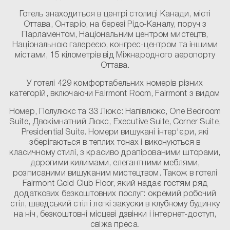
Готель знаходиться в центрі столиці Канади, місті
Оттава, Онтаріо, на березі Рідо-Каналу, поруч з
Парламентом, Національним центром мистецтв,
Національною галереєю, конгрес-центром та іншими
містами, 15 кілометрів від Міжнародного аеропорту
Оттава.
У готелі 429 комфортабельних номерів різних
категорій, включаючи Fairmont Room, Fairmont з видом
Номер, Полулюкс та 33 Люкс: Напівлюкс, One Bedroom
Suite, Двокімнатний Люкс, Executive Suite, Corner Suite,
Presidential Suite. Номери вишукані інтер'єри, які
зберігаються в теплих тонах і виконуються в
класичному стилі, з красиво драпірованими шторами,
дорогими килимами, елегантними меблями,
розписаними вишуканим мистецтвом. Також в готелі
Fairmont Gold Club Floor, який надає гостям ряд
додаткових безкоштовних послуг: окремий робочий
стіл, шведський стіл і легкі закуски в клубному будинку
на ніч, безкоштовні місцеві дзвінки і інтернет-доступ,
свіжа преса.