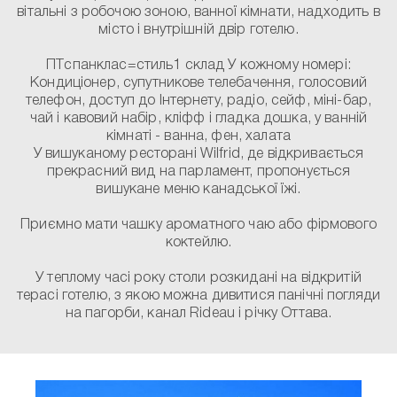
вітальні з робочою зоною, ванної кімнати, надходить в
місто і внутрішній двір готелю.
ПТспанклас=стиль1 склад У кожному номері:
Кондиціонер, супутникове телебачення, голосовий
телефон, доступ до Інтернету, радіо, сейф, міні-бар,
чай і кавовий набір, кліфф і гладка дошка, у ванній
кімнаті - ванна, фен, халата
У вишуканому ресторані Wilfrid, де відкривається
прекрасний вид на парламент, пропонується
вишукане меню канадської їжі.
Приємно мати чашку ароматного чаю або фірмового
коктейлю.
У теплому часі року столи розкидані на відкритій
терасі готелю, з якою можна дивитися панічні погляди
на пагорби, канал Rideau і річку Оттава.