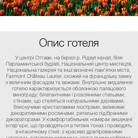
Опис готеля
У центрі Оттави, на березі р. Рідеул канал, біля
Парламентської будівлі, Національний центр мистецтв,
Національна галерея та інші визначні пам'ятки міста,
Fairmont Château Laurier, схожий на французьку замку
з величним фасадом та вежами. Внутрішнє видалення
готелю характеризується оболонкою палацового
винограду: бліатантними і розсіяними стельами,
стінами, що стеляться натуральними деревами,
блискучими кристаловими люстрами, великими
декоративними рослинами, ретельно підібраними
декораторами. У комфортабельних номерах вишукані
інтер'єри, що проводяться в теплих тонах і проводять
в класичному стилі, з красиво драпірованими