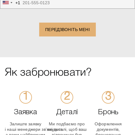
+1
United
States
+1
ПЕРЕДЗВОНІТЬ МЕНІ
Як забронювати?
Заявка
Деталі
Бронь
Залиште заявку
Ми подбаємо про
Оформлення
і наші менеджери зв'яжуться
всі деталі, щоб ваш
документів,
з вами найближчим
відпочинок був
бронювання