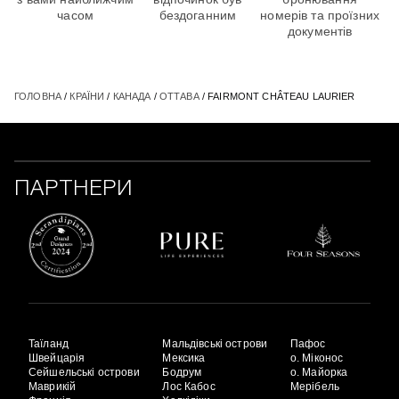
часом
бездоганним
номерів та проїзних
документів
ГОЛОВНА
/
КРАЇНИ
/
КАНАДА
/
ОТТАВА
/ FAIRMONT CHÂTEAU LAURIER
ПАРТНЕРИ
Таїланд
Мальдівські острови
Пафос
Швейцарія
Мексика
о. Міконос
Сейшельські острови
Бодрум
о. Майорка
Маврикій
Лос Кабос
Мерібель