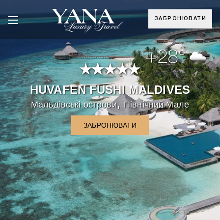
ЗАБРОНЮВАТИ
+28°
HUVAFEN FUSHI MALDIVES
,
Мальдівські острови
Північний Мале
ЗАБРОНЮВАТИ