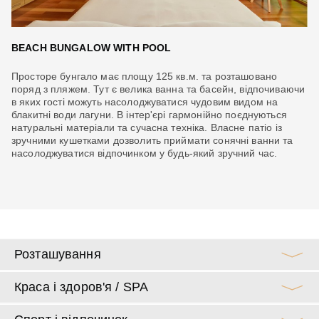
BEACH BUNGALOW WITH POOL
L
Просторе бунгало має площу 125 кв.м. та розташовано
Ро
 з
поряд з пляжем. Тут є велика ванна та басейн, відпочиваючи
ро
на
в яких гості можуть насолоджуватися чудовим видом на
ос
я
блакитні води лагуни. В інтер'єрі гармонійно поєднуються
по
натуральні матеріали та сучасна техніка. Власне патіо із
сх
зручними кушетками дозволить приймати сонячні ванни та
по
насолоджуватися відпочинком у будь-який зручний час.
вп
Розташування
Краса і здоров'я / SPA