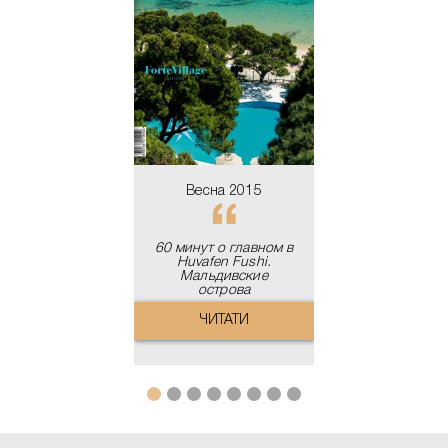
60 минут о гл
Huvafen Fu
шебный рай
Мальдивс
остров
ЧИТАТИ
ЧИТАТ
Весна 2015
60 минут о главном в
Huvafen Fushi.
Мальдивские
острова
ЧИТАТИ