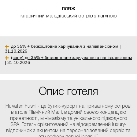
ПЛЯЖ
класичний мальдівський острів з лагуною
до 35% + безкоштовне харчування з напівпансіоном
|
31.10.2026
(copy) до 35% + безкоштовне харчування з напівпансіоном
| 31.10.2026
Опис готеля
Huvafen Fushi - це бутик-курорт на приватному острові
в атоле Північний Малі, відомий своєю концепцією
приватності, мінімалізму та унікального підводного
SPA. Готель орієнтований на відокремлений luxury-
відпочинок з акцентом на персоналізований сервіс та