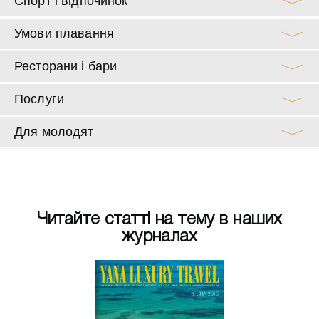
Спорт і відпочинок
Умови плавання
Ресторани і бари
Послуги
Для молодят
Читайте статті на тему в наших
журналах
има 2012
Весна 20