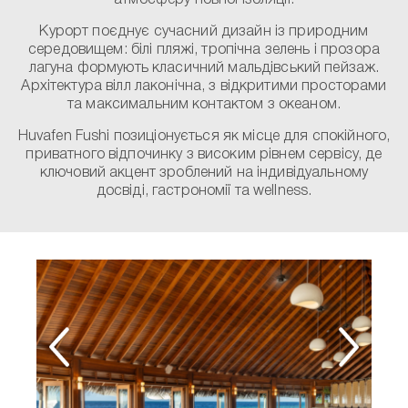
атмосферу повної ізоляції.
Курорт поєднує сучасний дизайн із природним
середовищем: білі пляжі, тропічна зелень і прозора
лагуна формують класичний мальдівський пейзаж.
Архітектура вілл лаконічна, з відкритими просторами
та максимальним контактом з океаном.
Huvafen Fushi позиціонується як місце для спокійного,
приватного відпочинку з високим рівнем сервісу, де
ключовий акцент зроблений на індивідуальному
досвіді, гастрономії та wellness.