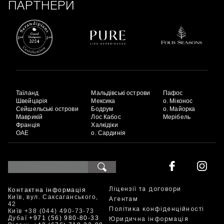
ПАРТНЕРИ
Таїланд
Мальдівські острови
Пафос
Швейцарія
Мексика
о. Міконос
Сейшельські острови
Бодрум
о. Майорка
Маврикій
Лос Кабос
Мерібель
Франція
Халкідіки
ОАЕ
о. Сардинія
Контактна інформація
Ліцензії та договори
Київ, вул. Саксаганського,
Агентам
42
Політика конфіденційності
Київ +38 (044) 490-73-73
Дубаї
+971 (56) 980-80-33
Юридична інформація