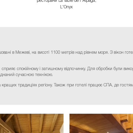
ресторани La Table de l'Alpaga,
L'Onyx
ашовані в Межеві, на висоті 1100 метрів над рівнем моря. З вікон г
 сприяє спокійному і затишному відпочинку. Для обробки були вико
аднаний сучасною технікою.
на кращих традиціях регіону. Також при готелі працює СПА, де гостя