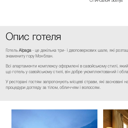
СПА-салон Sothys
Опис готеля
Готель
Alpaga
- це декілька три- і двоповерхових шале, які розт
знамениту гору Монблан.
Всі апартаменти комплексу оформлені в савойському стилі, який
що готель у савойському стилі, він добре укомплектований і обл
У ресторані гостям запропонують місцеві страви, які засновані 
процедури догляду за тілом, обличчям і волоссям.