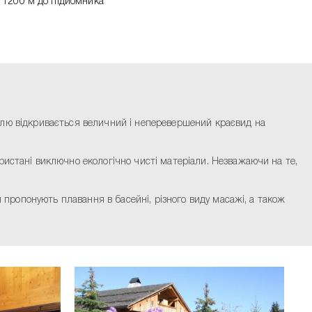
1200 м до підйомника
отелю відкривається величний і неперевершений краєвид на
ристані виключно екологічно чисті матеріали. Незважаючи на те,
м пропонують плавання в басейні, різного виду масажі, а також