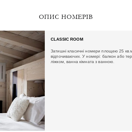
ОПИС НОМЕРІВ
CLASSIC ROOM
Затишні класичні номери площею 25 кв.м.
відпочиваючих. У номері: балкон або те
ліжком, ванна кімната з ванною.