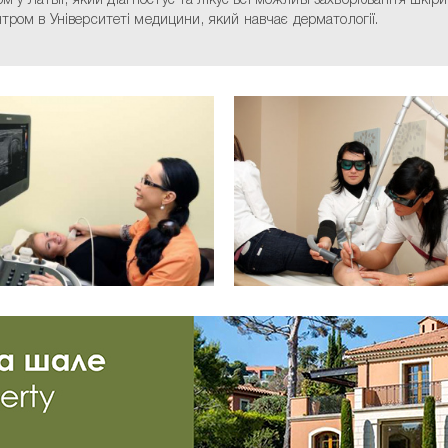
ром у Латвії, який діагностує та лікує всі можливі захворювання шкі
тром в Університеті медицини, який навчає дерматології.