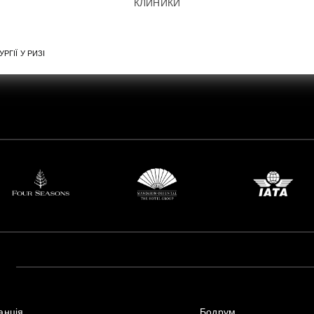
КЛИНИКИ
УРГІЇ У РИЗІ
анція
Бодрум