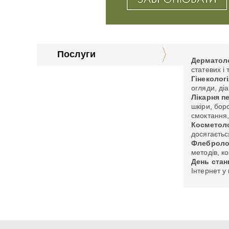
Послуги
Дерматоло
статевих і
Гінекологі
огляди, ді
Лікарня п
шкіри, бор
смоктання,
Косметоло
досягаєтьс
Флебролог
методів, ко
День станц
Інтернет у