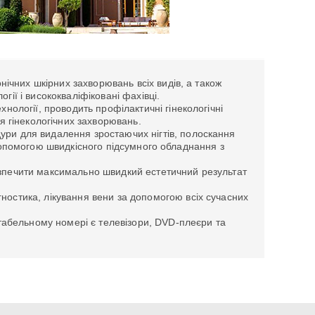
ронічних шкірних захворювань всіх видів, а також
гії і висококваліфіковані фахівці.
хнології, проводить профілактичні гінекологічні
ня гінекологічних захворювань.
дури для видалення зростаючих нігтів, полоскання
 допомогою швидкісного підсумного обладнання з
безпечити максимально швидкий естетичний результат
гностика, лікування вени за допомогою всіх сучасних
ортабельному номері є телевізори, DVD-плеєри та