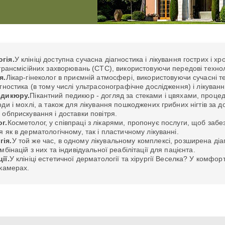
гія.
У клініці доступна сучасна діагностика і лікування гострих і х
 трансмісійних захворювань (СТС), використовуючи передові техноло
я.
Лікар-гінеколог в приємній атмосфері, використовуючи сучасні те
агностика (в тому числі ультрасонографічне дослідження) і лікуван
едикюру.
Пікантний педикюр - догляд за стеками і цвяхами, проце
оди і мохлі, а також для лікування пошкоджених грибних нігтів за
 обприскування і доставки повітря.
г.
Косметолог, у співпраці з лікарями, пропонує послуги, щоб за
я як в дерматологічному, так і пластичному лікуванні.
ія.
У той же час, в одному лікувальному комплексі, розширена діа
мбінацій з них та індивідуальної реабілітації для пацієнта.
ії.
У клініці естетичної дерматології та хірургії Веселка? У комф
 камерах.