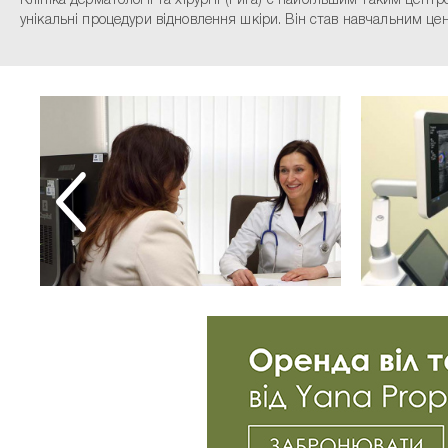
Клініка дерматології та хірургії (Рига) є найбільшим таким цент
унікальні процедури відновлення шкіри. Він став навчальним цен