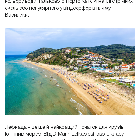
кольору води, галькового Порто Катсікі на тлі стрімких
скель або популярного у віндсерферів пляжу
Василики.
Лефкада – це ще й найкращий початок для круїзів
Іонічним морем. Від D-Marin Lefkas світового класу