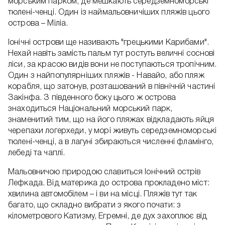
морським парком, де мешкають середземноморські
тюлені-ченці. Один із наймальовничіших пляжів цього
острова – Міліа.
Іонічні острови ще називають "грецькими Карибами".
Нехай навіть замість пальм тут ростуть величні соснові
ліси, за красою видів вони не поступаються тропічним.
Один з найпопулярніших пляжів - Навайо, або пляж
корабля, що затонув, розташований в північній частині
Закінфа. З південного боку цього ж острова
знаходиться Національний морський парк,
знаменитий тим, що на його пляжах відкладають яйця
черепахи логерхеди, у морі живуть середземноморські
тюлені-ченці, а в лагуні збираються численні фламінго,
лебеді та чаплі.
Мальовничою природою славиться Іонічний острів
Лефкада. Від материка до острова прокладено міст:
хвилина автомобілем – і ви на місці. Пляжів тут так
багато, що складно вибрати з якого почати: з
кілометрового Катизму, Егремні, де дух захоплює від