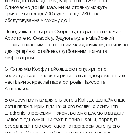
легко дістатися до Ітакі, Кефалонії та Закінфа.
Одночасно до цієї марини на стоянку можуть
причалити понад 700 суден та ще 280 – на
обслуговування у сухому доці.
Неподалік, на острові Скорпіос, що раніше належав
Аристотелю Онассісу, будують мультимільйонний
готель із власним вертолітним майданчиком, стоянкою
для супер'яхт, стайнею, футбольним полем та
амфітеатром.
З 73 пляжів Корфу найбільшою популярністю
користується Палеокастриця. Більш відокремлені, але
настільки ж красиві пара островів Паксос та
Антіпаксос.
В окрему групу виділяють острів Кріт, де щонайменше
сотні пляжів. Крім відзначеного безліччю рейтингів
Елафонісі з рожевим піском, рекомендуємо відвідати
Балос в однойменній бухті в районі Ханьї, поряд із
середньовічною фортецею та каркасом затонулого