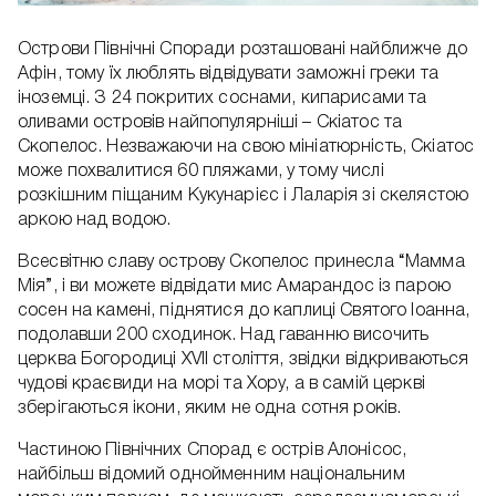
Острови Північні Споради розташовані найближче до
Афін, тому їх люблять відвідувати заможні греки та
іноземці. З 24 покритих соснами, кипарисами та
оливами островів найпопулярніші – Скіатос та
Скопелос. Незважаючи на свою мініатюрність, Скіатос
може похвалитися 60 пляжами, у тому числі
розкішним піщаним Кукунарієс і Лаларія зі скелястою
аркою над водою.
Всесвітню славу острову Скопелос принесла “Мамма
Мія”, і ви можете відвідати мис Амарандос із парою
сосен на камені, піднятися до каплиці Святого Іоанна,
подолавши 200 сходинок. Над гаванню височить
церква Богородиці XVII століття, звідки відкриваються
чудові краєвиди на морі та Хору, а в самій церкві
зберігаються ікони, яким не одна сотня років.
Частиною Північних Спорад є острів Алонісос,
найбільш відомий однойменним національним