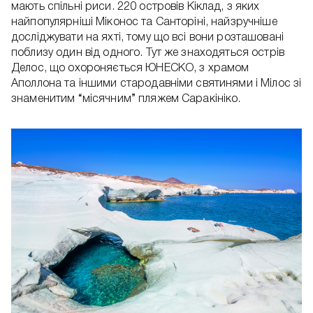
мають спільні риси. 220 островів Кіклад, з яких
найпопулярніші Міконос та Санторіні, найзручніше
досліджувати на яхті, тому що всі вони розташовані
поблизу один від одного. Тут же знаходяться острів
Делос, що охороняється ЮНЕСКО, з храмом
Аполлона та іншими стародавніми святинями і Мілос зі
знаменитим “місячним” пляжем Саракініко.