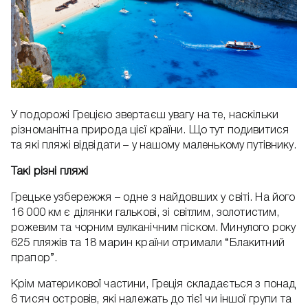
У подорожі Грецією звертаєш увагу на те, наскільки
різноманітна природа цієї країни. Що тут подивитися
та які пляжі відвідати – у нашому маленькому путівнику.
Такі різні пляжі
Грецьке узбережжя – одне з найдовших у світі. На його
16 000 км є ділянки галькові, зі світлим, золотистим,
рожевим та чорним вулканічним піском. Минулого року
625 пляжів та 18 марин країни отримали “Блакитний
прапор”.
Крім материкової частини, Греція складається з понад
6 тисяч островів, які належать до тієї чи іншої групи та