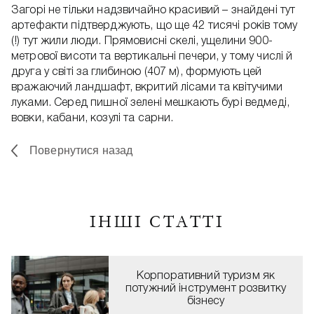
Загорі не тільки надзвичайно красивий – знайдені тут
артефакти підтверджують, що ще 42 тисячі років тому
(!) тут жили люди. Прямовисні скелі, ущелини 900-
метрової висоти та вертикальні печери, у тому числі й
друга у світі за глибиною (407 м), формують цей
вражаючий ландшафт, вкритий лісами та квітучими
луками. Серед пишної зелені мешкають бурі ведмеді,
вовки, кабани, козулі та сарни.
Повернутися назад
ІНШІ СТАТТІ
Корпоративний туризм як
потужний інструмент розвитку
бізнесу