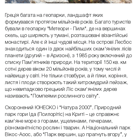
Греція багата на геопарки, ландшафт яких
формувався протягом мільйонів років. Багато туристів
бували в геопарку "Метеори - Пили", де на вершинах
скель, що ширяють у тумані, розташовані візантійські
монастирі. Але є й інші чудові місця. На острові Лесбос
знаходиться один із двох найбільших скам'янілих лісів
планети (другий – в Аризоні), з 1985 року включений до
списку Пам'ятників природи. На території 150 кв. км
сотні дерев віком 20 мільйонів років, у тому числі й
найвище у світі. Не тільки стовбури, а й гілки, коріння,
листя і плоди створюють такий хитромудрий пейзаж,
що невипадково грецький Ліс скам'янілих дерев
називають “Помпеями рослинного світу”.
Охоронений ЮНЕСКО і “Натура 2000”, Природний
парк гори Іда (Псилорітіс) на Криті – це справжнє
кам'яне море з горами, ущелинами, печерами,
різноманітністю рослин і тварин. А Національний парк
Вікос-Аоос, або “Парк вершин, що прагнуть вгору”, у