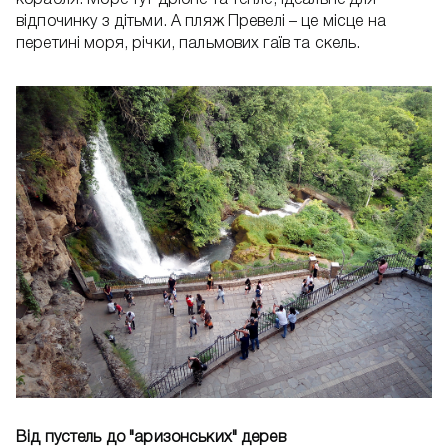
корабля. Море тут дрібне та тепле, ідеальне для
відпочинку з дітьми. А пляж Превелі – це місце на
перетині моря, річки, пальмових гаїв та скель.
Від пустель до "аризонських" дерев