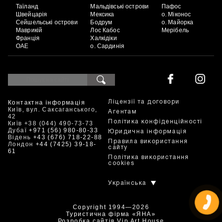
Таїланд
Мальдівські острови
Пафос
Швейцарія
Мексика
о. Міконос
Сейшельські острови
Бодрум
о. Майорка
Маврикій
Лос Кабос
Мерібель
Франція
Халкідіки
ОАЕ
о. Сардинія
Контактна інформація
Ліцензії та договори
Київ, вул. Саксаганського,
Агентам
42
Політика конфіденційності
Київ +38 (044) 490-73-73
Дубаї
+971 (56) 980-80-33
Юридична інформація
Відень
+43 (676) 718-22-88
Правила використання
Лондон
+44 (7425) 39-18-
сайту
61
Політика використання
cookies
Українська
Copyright 1994—2026
Туристична фірма «ЯНА»
Розробка сайтів
Vip Art House