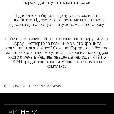
широкі, доглянуті та викатані траси.
Відпочинок в Улудазі – це чудова можливість
відволіктися від суєти та галасливих міст, а також
відкрити для себе Туреччину зовсім з іншого боку.
Любителям екскурсійної програми варто вирушити до
Бурсу – четверте за величиною місто країни та
колишня столиця імперії Османа. Бурса досі зберігає
залишки колишньої могутності, яскравим прикладом
якого є мечеть Йешиль, зведена в період з 1419 по
1424 і представляє частину великого храмового
комплексу.
ГОЛОВНА
/
КРАЇНИ
/
ТУРЕЧЧИНА
/ УЛУДАГ
ПАРТНЕРИ