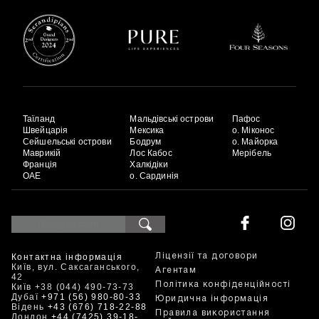
Таїланд
Мальдівські острови
Пафос
Швейцарія
Мексика
о. Міконос
Сейшельські острови
Бодрум
о. Майорка
Маврикій
Лос Кабос
Мерібель
Франція
Халкідіки
ОАЕ
о. Сардинія
Контактна інформація
Ліцензії та договори
Київ, вул. Саксаганського,
Агентам
42
Політика конфіденційності
Київ +38 (044) 490-73-73
Дубаї
+971 (56) 980-80-33
Юридична інформація
Відень
+43 (676) 718-22-88
Правила використання
Лондон
+44 (7425) 39-18-