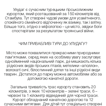
Улудаг є сучасним турецьким гірськолижним
курортом, який розташований за 150 кілометрів від
Стамбула. Тут створені чудові умови для усамітненого,
спокійного сімейного відпочинку як взимку, так і влітку.
Більше того, згідно з міфологією – це місто, звідки боги
спостерігали за результатом троянської війни.
ЧИМ ПРИВАБЛИВІ ТУРИ ДО УЛУДАГУ?
Місто може похвалитися прекрасними природними
пам'ятками, серед яких на особливу увагу заслуговує
однойменний національний парк, де мешкають кілька
рідкісних видів гірських птахів, метелики «аполлон»,
волохаті сичі, білоспинний дятел та інші рідкісні види
тварин. Дістатися до парку можна автомобілем або за
допомогою канатної дороги.
Загальна тривалість трас курорту становить 20
кілометрів, з яких 10 кілометрів – зелені траси, 6 –
червоні та 1 кілометр відведений для чорної траси.
Курорт обладнаний канатною дорогою та 12
сучасними витягами. Для дітей тут спеціально створені