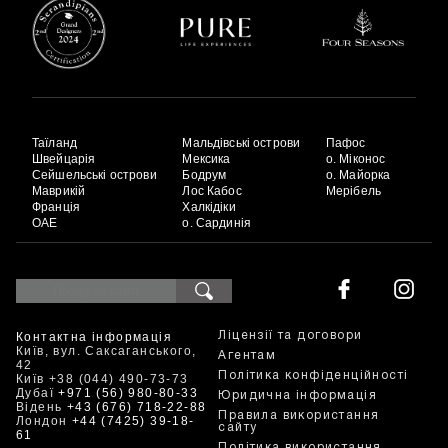
Таїланд
Мальдівські острови
Пафос
Швейцарія
Мексика
о. Міконос
Сейшельські острови
Бодрум
о. Майорка
Маврикій
Лос Кабос
Мерібель
Франція
Халкідіки
ОАЕ
о. Сардинія
Контактна інформація
Ліцензії та договори
Київ, вул. Саксаганського,
Агентам
42
Політика конфіденційності
Київ +38 (044) 490-73-73
Дубаї
+971 (56) 980-80-33
Юридична інформація
Відень
+43 (676) 718-22-88
Правила використання
Лондон
+44 (7425) 39-18-
сайту
61
Політика використання