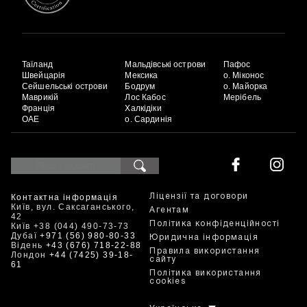
Таїланд
Мальдівські острови
Пафос
Швейцарія
Мексика
о. Міконос
Сейшельські острови
Бодрум
о. Майорка
Маврикій
Лос Кабос
Мерібель
Франція
Халкідіки
ОАЕ
о. Сардинія
Контактна інформація
Ліцензії та договори
Київ, вул. Саксаганського,
Агентам
42
Політика конфіденційності
Київ +38 (044) 490-73-73
Дубаї
+971 (56) 980-80-33
Юридична інформація
Відень
+43 (676) 718-22-88
Правила використання
Лондон
+44 (7425) 39-18-
сайту
61
Політика використання
cookies