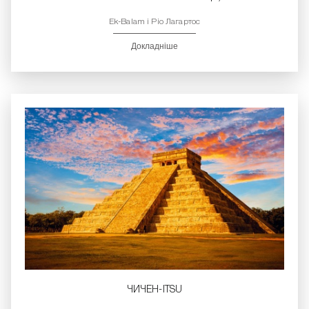
Ek-Balam і Ріо Лагартос
Докладніше
ЧИЧЕН-ITSU