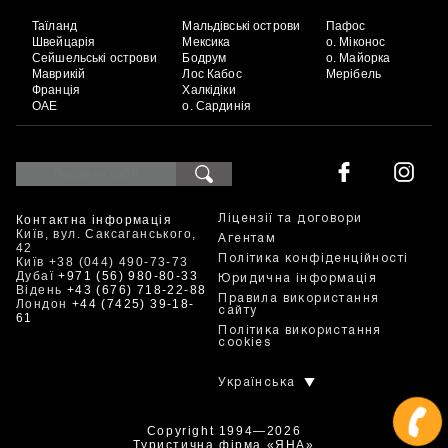
Таїланд
Мальдівські острови
Пафос
Швейцарія
Мексика
о. Міконос
Сейшельські острови
Бодрум
о. Майорка
Маврикій
Лос Кабос
Мерібель
Франція
Халкідіки
ОАЕ
о. Сардинія
Контактна інформація
Ліцензії та договори
Київ, вул. Саксаганського,
Агентам
42
Політика конфіденційності
Київ +38 (044) 490-73-73
Дубаї
+971 (56) 980-80-33
Юридична інформація
Відень
+43 (676) 718-22-88
Правила використання
Лондон
+44 (7425) 39-18-
сайту
61
Політика використання
cookies
Українська
Copyright 1994—2026
Туристична фірма «ЯНА»