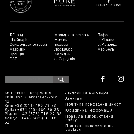
Таїланд
Мальдівські острови
Пафос
Швейцарія
Мексика
о. Міконос
Сейшельські острови
Бодрум
о. Майорка
Маврикій
Лос Кабос
Мерібель
Франція
Халкідіки
ОАЕ
о. Сардинія
Контактна інформація
Ліцензії та договори
Київ, вул. Саксаганського,
Агентам
42
Політика конфіденційності
Київ +38 (044) 490-73-73
Дубаї
+971 (56) 980-80-33
Юридична інформація
Відень
+43 (676) 718-22-88
Правила використання
Лондон
+44 (7425) 39-18-
сайту
61
Політика використання
cookies