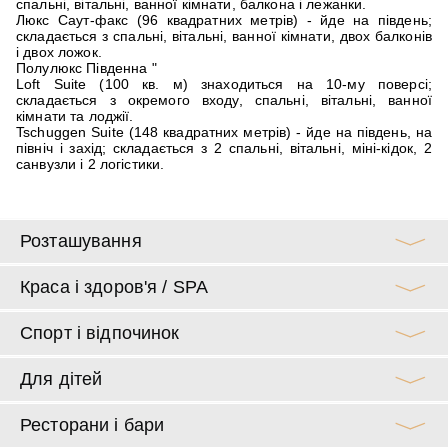
спальні, вітальні, ванної кімнати, балкона і лежанки.
Люкс Саут-факс (96 квадратних метрів) - йде на південь;
складається з спальні, вітальні, ванної кімнати, двох балконів
і двох ложок.
Полулюкс Південна "
Loft Suite (100 кв. м) знаходиться на 10-му поверсі;
складається з окремого входу, спальні, вітальні, ванної
кімнати та лоджії.
Tschuggen Suite (148 квадратних метрів) - йде на південь, на
північ і захід; складається з 2 спальні, вітальні, міні-кідок, 2
санвузли і 2 логістики.
Розташування
Краса і здоров'я / SPA
Спорт і відпочинок
Для дітей
Ресторани і бари