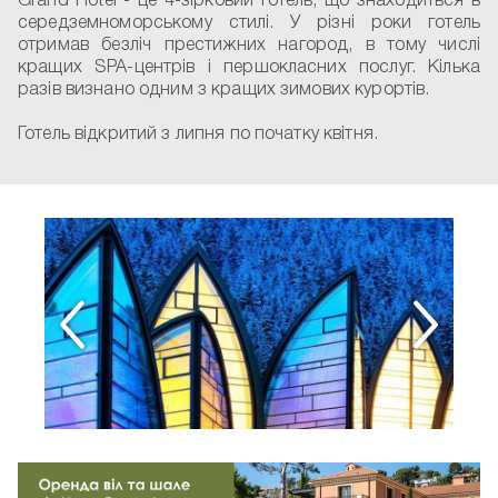
Grand Hotel - це 4-зірковий готель, що знаходиться в
середземноморському стилі. У різні роки готель
отримав безліч престижних нагород, в тому числі
кращих SPA-центрів і першокласних послуг. Кілька
разів визнано одним з кращих зимових курортів.
Готель відкритий з липня по початку квітня.