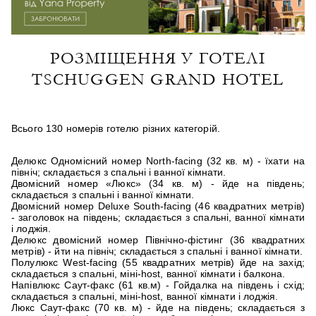
РОЗМІЩЕННЯ У ГОТЕЛІ
TSСHUGGEN GRAND HOTEL
Всього 130 номерів готелю різних категорій.
Делюкс Одномісний номер North-facing (32 кв. м) - їхати на
північ; складається з спальні і ванної кімнати.
Двомісний номер «Люкс» (34 кв. м) - йде на південь;
складається з спальні і ванної кімнати.
Двомісний номер Deluxe South-facing (46 квадратних метрів)
- заголовок на південь; складається з спальні, ванної кімнати
і лоджія.
Делюкс двомісний номер Північно-фістинг (36 квадратних
метрів) - йти на північ; складається з спальні і ванної кімнати.
Полулюкс West-facing (55 квадратних метрів) йде на захід;
складається з спальні, міні-host, ванної кімнати і балкона.
Напівлюкс Саут-факс (61 кв.м) - Гойдалка на південь і схід;
складається з спальні, міні-host, ванної кімнати і лоджія.
Люкс Саут-факс (70 кв. м) - йде на південь; складається з