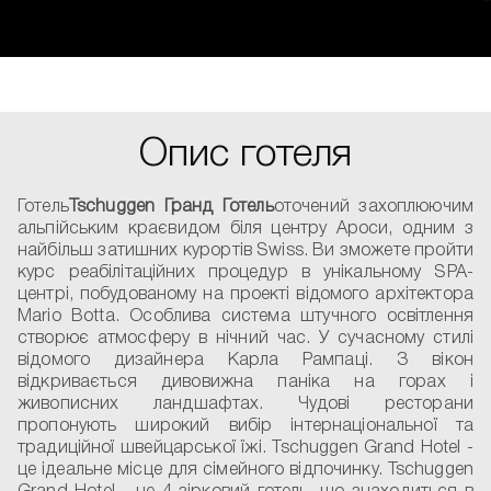
Опис готеля
Готель
Tschuggen Гранд Готель
оточений захоплюючим
альпійським краєвидом біля центру Ароси, одним з
найбільш затишних курортів Swiss. Ви зможете пройти
курс реабілітаційних процедур в унікальному SPA-
центрі, побудованому на проекті відомого архітектора
Mario Botta. Особлива система штучного освітлення
створює атмосферу в нічний час. У сучасному стилі
відомого дизайнера Карла Рампаці. З вікон
відкривається дивовижна паніка на горах і
живописних ландшафтах. Чудові ресторани
пропонують широкий вибір інтернаціональної та
традиційної швейцарської їжі. Tschuggen Grand Hotel -
це ідеальне місце для сімейного відпочинку. Tschuggen