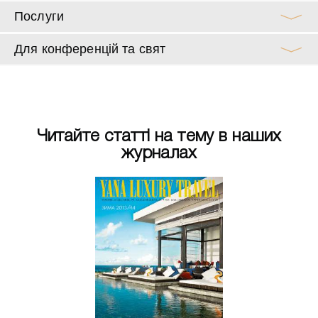
Послуги
Для конференцій та свят
Читайте статті на тему в наших
журналах
има 2013
Зима 20
еля на склон:
Из отеля на 
ее не бывает
удобнее не 
ЧИТАТИ
ЧИТАТ