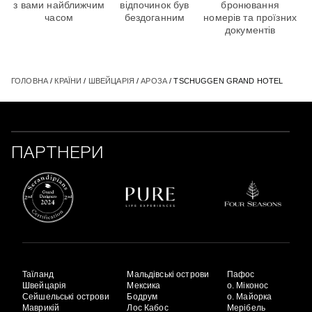
з вами найближчим
відпочинок був
бронювання
часом
бездоганним
номерів та проїзних
документів
ГОЛОВНА
/
КРАЇНИ
/
ШВЕЙЦАРІЯ
/
АРОЗА
/ TSСHUGGEN GRAND HOTEL
ПАРТНЕРИ
Таїланд
Мальдівські острови
Пафос
Швейцарія
Мексика
о. Міконос
Сейшельські острови
Бодрум
о. Майорка
Маврикій
Лос Кабос
Мерібель