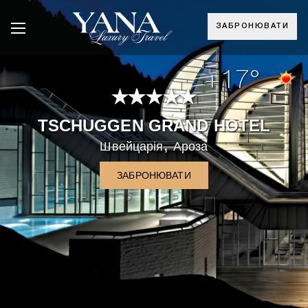
ЗАБРОНЮВАТИ
+17°
TSСHUGGEN GRAND HOTEL
,
Швейцарія
Ароза
ЗАБРОНЮВАТИ