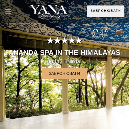
ЗАБРОНЮВАТИ
+24°
ANANDA SPA IN THE HIMALAYAS
,
Індія
Гімалаї
ЗАБРОНЮВАТИ