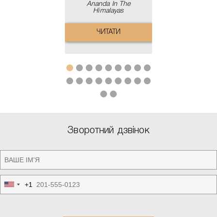
Ananda In The
Himalayas
ЧИТАТИ
Зворотний дзвінок
+1
United
States
+1