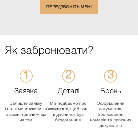
ПЕРЕДЗВОНІТЬ МЕНІ
Як забронювати?
Заявка
Деталі
Бронь
Залиште заявку
Ми подбаємо про
Оформлення
і наші менеджери зв'яжуться
всі деталі, щоб ваш
документів,
з вами найближчим
відпочинок був
бронювання
часом
бездоганним
номерів та проїзних
документів