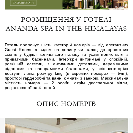
РОЗМІЩЕННЯ У ГОТЕЛІ
ANANDA SPA IN THE HIMALAYAS
Готель пропонує шість категорій номерів — від елегантних
Guest Rooms з видом на долину чи палац до просторих
сьютів у будівлі колишнього палацу та усамітнених вілл із
приватними басейнами. Інтер'єри витримані у спокійній,
розкішній естетиці з античними деталями, дерев'яними
підлогами та панорамними балконами; у всіх категоріях
доступні ліжка розміру king (в окремих номерах — twin),
просторі гардеробні та ванні кімнати з ванною. Максимальна
місткість номера — 2 особи, окрім двоспальної вілли,
розрахованої на 4 гостей.
ОПИС НОМЕРІВ