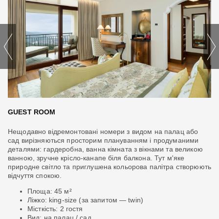
GUEST ROOM
G
Нещодавно відремонтовані номери з видом на палац або
Од
сад вирізняються просторим плануванням і продуманими
са
деталями: гардеробна, ванна кімната з вікнами та великою
сп
ванною, зручне крісло-канапе біля балкона. Тут м'яке
кі
природне світло та приглушена кольорова палітра створюють
Те
відчуття спокою.
Площа: 45 м²
Ліжко: king-size (за запитом — twin)
Місткість: 2 гостя
Вид: на палац / сад