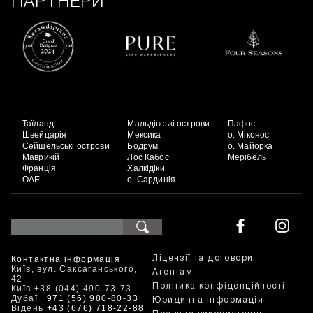
ПАРТНЕРИ
Таїланд
Мальдівські острови
Пафос
Швейцарія
Мексика
о. Міконос
Сейшельські острови
Бодрум
о. Майорка
Маврикій
Лос Кабос
Мерібель
Франція
Халкідіки
ОАЕ
о. Сардинія
Контактна інформація
Ліцензії та договори
Київ, вул. Саксаганського,
Агентам
42
Політика конфіденційності
Київ +38 (044) 490-73-73
Дубаї
+971 (56) 980-80-33
Юридична інформація
Відень
+43 (676) 718-22-88