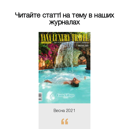
Читайте статті на тему в наших
журналах
сінь 2012
Весна 20
ествие внутрь
Ananda In
себя
Himalay
ЧИТАТИ
ЧИТАТ
Весна 2021