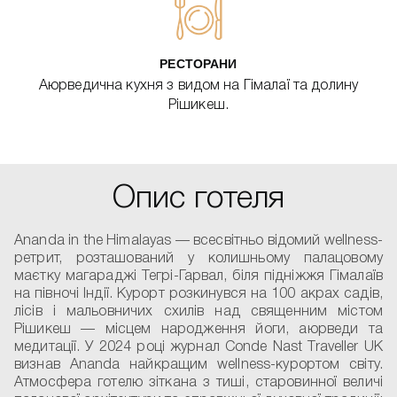
РЕСТОРАНИ
Аюрведична кухня з видом на Гімалаї та долину
Рішикеш.
Опис готеля
Ananda in the Himalayas — всесвітньо відомий wellness-
ретрит, розташований у колишньому палацовому
маєтку магараджі Тегрі-Гарвал, біля підніжжя Гімалаїв
на півночі Індії. Курорт розкинувся на 100 акрах садів,
лісів і мальовничих схилів над священним містом
Рішикеш — місцем народження йоги, аюрведи та
медитації. У 2024 році журнал Conde Nast Traveller UK
визнав Ananda найкращим wellness-курортом світу.
Атмосфера готелю зіткана з тиші, старовинної величі