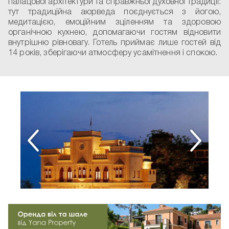
палацової архітектури та справжньої духовної традиції:
тут традиційна аюрведа поєднується з йогою,
медитацією, емоційним зціленням та здоровою
органічною кухнею, допомагаючи гостям відновити
внутрішню рівновагу. Готель приймає лише гостей від
14 років, зберігаючи атмосферу усамітнення і спокою.