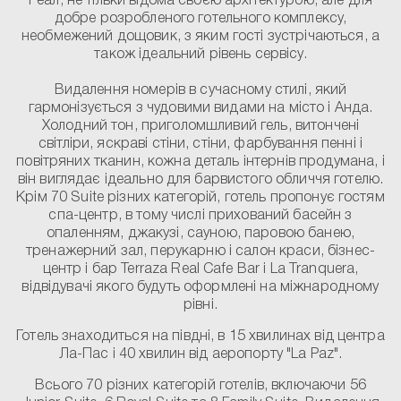
Реал, не тільки відома своєю архітектурою, але для
добре розробленого готельного комплексу,
необмежений дощовик, з яким гості зустрічаються, а
також ідеальний рівень сервісу.
Видалення номерів в сучасному стилі, який
гармонізується з чудовими видами на місто і Анда.
Холодний тон, приголомшливий гель, витончені
світліри, яскраві стіни, стіни, фарбування пенні і
повітряних тканин, кожна деталь інтернів продумана, і
він виглядає ідеально для барвистого обличчя готелю.
Крім 70 Suite різних категорій, готель пропонує гостям
спа-центр, в тому числі прихований басейн з
опаленням, джакузі, сауною, паровою банею,
тренажерний зал, перукарню і салон краси, бізнес-
центр і бар Terraza Real Cafe Bar і La Tranquera,
відвідувачі якого будуть оформлені на міжнародному
рівні.
Готель знаходиться на півдні, в 15 хвилинах від центра
Ла-Пас і 40 хвилин від аеропорту "La Paz".
Всього 70 різних категорій готелів, включаючи 56