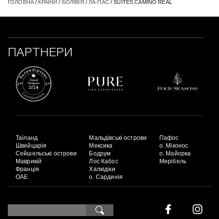
ГОЛОВНА
/
КРАЇНИ
/
БОЛІВІЯ
/
ЛА-ПАС
/ SUITES CAMINO REAL
ПАРТНЕРИ
Таїланд
Мальдівські острови
Пафос
Швейцарія
Мексика
о. Міконос
Сейшельські острови
Бодрум
о. Майорка
Маврикій
Лос Кабос
Мерібель
Франція
Халкідіки
ОАЕ
о. Сардинія