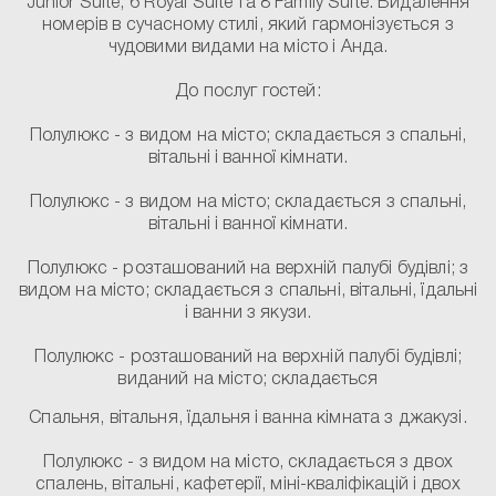
Junior Suite, 6 Royal Suite та 8 Family Suite. Видалення
номерів в сучасному стилі, який гармонізується з
чудовими видами на місто і Анда.
До послуг гостей:
Полулюкс
- з видом на місто; складається з спальні,
вітальні і ванної кімнати.
Полулюкс
- з видом на місто; складається з спальні,
вітальні і ванної кімнати.
Полулюкс
- розташований на верхній палубі будівлі; з
видом на місто; складається з спальні, вітальні, їдальні
і ванни з якузи.
Полулюкс
- розташований на верхній палубі будівлі;
виданий на місто; складається
Спальня, вітальня, їдальня і ванна кімната з джакузі.
Полулюкс
- з видом на місто, складається з двох
спалень, вітальні, кафетерії, міні-кваліфікацій і двох