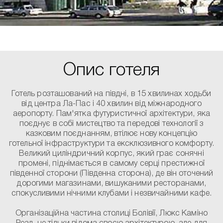
Опис готеля
Готель розташований на півдні, в 15 хвилинах ходьби
від центра Ла-Пас і 40 хвилин від міжнародного
аеропорту. Пам'ятка футуристичної архітектури, яка
поєднує в собі мистецтво та передові технології з
казковим поєднанням, втілює нову концепцію
готельної інфраструктури та ексклюзивного комфорту.
Великий циліндричний корпус, який грає сонячні
промені, піднімається в самому серці престижної
південної сторони (Південна сторона), де він оточений
дорогими магазинами, вишуканими ресторанами,
спокусливими нічними клубами і незвичайними кафе.
Організаційна частина столиці Болівії, Люкс Каміно