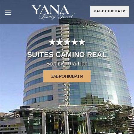
ЗАБРОНЮВАТИ
°
SUITES CAMINO REAL
,
Болівія
Ла-Пас
ЗАБРОНЮВАТИ