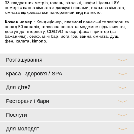
33 квадратних метрів, гавань, вітальні, шафи і їдальні 8У
номері є ванна кімната з джакузі і вікнами, гостьова кімната,
кімната відкривається панорамний вид на місто.
Кожен номер.
:
Кондиціонер, плазмові панельні телевізори та
понад 50 каналів, голосова пошта та модемне підключення,
доступ до Інтернету, CD/DVD-плеєр, факс і принтер (за
бажанням), сейф, міні бар, йога гра, ванна кімната, душ,
фен, халата, kimono.
Розташування
Краса і здоров'я / SPA
Для дітей
Ресторани і бари
Послуги
Для молодят