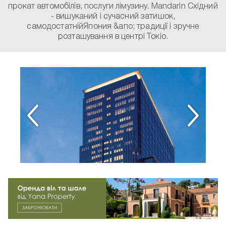
прокат автомобілів, послуги лімузину. Mandarin Східний
- вишуканий і сучасний затишок,
самодостатнійЯпония &апо; традиції і зручне
розташування в центрі Токіо.