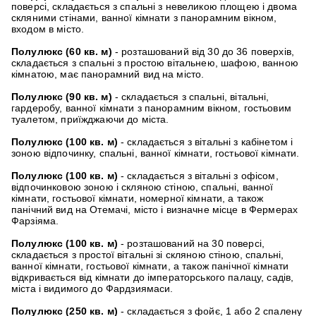
поверсі, складається з спальні з невеликою площею і двома
скляними стінами, ванної кімнати з панорамним вікном,
входом в місто.
Полулюкс
(60 кв. м)
- розташований від 30 до 36 поверхів,
складається з спальні з простою вітальнею, шафою, ванною
кімнатою, має панорамний вид на місто.
Полулюкс
(90 кв. м)
- складається з спальні, вітальні,
гардеробу, ванної кімнати з панорамним вікном, гостьовим
туалетом, приїжджаючи до міста.
Полулюкс
(100 кв. м)
- складається з вітальні з кабінетом і
зоною відпочинку, спальні, ванної кімнати, гостьової кімнати.
Полулюкс
(100 кв. м)
- складається з вітальні з офісом,
відпочинковою зоною і скляною стіною, спальні, ванної
кімнати, гостьової кімнати, номерної кімнати, а також
панічний вид на Отемачі, місто і визначне місце в Фермерах
Фарзіяма.
Полулюкс
(100 кв. м)
- розташований на 30 поверсі,
складається з простої вітальні зі скляною стіною, спальні,
ванної кімнати, гостьової кімнати, а також панічної кімнати
відкривається від кімнати до імператорського палацу, садів,
міста і видимого до Фардзиямаси.
Полулюкс
(250 кв. м)
- складається з фойє, 1 або 2 спалену