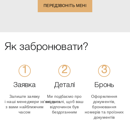
ПЕРЕДЗВОНІТЬ МЕНІ
Як забронювати?
Заявка
Деталі
Бронь
Залиште заявку
Ми подбаємо про
Оформлення
і наші менеджери зв'яжуться
всі деталі, щоб ваш
документів,
з вами найближчим
відпочинок був
бронювання
часом
бездоганним
номерів та проїзних
документів