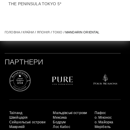
THE PENINSULA TOKYO 5*
ГОЛОВНА
/
КРАЇНИ
/
ЯПОНІЯ
/
ТОКІО
/ MANDARIN ORIENTAL
ПАРТНЕРИ
Таїланд
Мальдівські острови
Пафос
Швейцарія
Мексика
о. Міконос
Сейшельські острови
Бодрум
о. Майорка
Маврикій
Лос Кабос
Мерібель