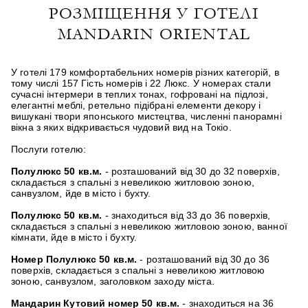
РОЗМІЩЕННЯ У ГОТЕЛІ
MANDARIN ORIENTAL
У готелі 179 комфортабельних номерів різних категорій, в
тому числі 157 Гість номерів і 22 Люкс. У номерах стали
сучасні інтермери в теплих тонах, гофровані на підлозі,
елегантні меблі, ретельно підібрані елементи декору і
вишукані твори японського мистецтва, численні панорамні
вікна з яких відкривається чудовий вид на Токіо.
Послуги готелю:
Полулюкс
50 кв.м.
- розташований від 30 до 32 поверхів,
складається з спальні з невеликою житловою зоною,
санвузлом, йде в місто і бухту.
Полулюкс
50 кв.м.
- знаходиться від 33 до 36 поверхів,
складається з спальні з невеликою житловою зоною, ванної
кімнати, йде в місто і бухту.
Номер Полулюкс
50 кв.м.
- розташований від 30 до 36
поверхів, складається з спальні з невеликою житловою
зоною, санвузлом, заголовком заходу міста.
Мандарин Кутовий номер
50 кв.м.
- знаходиться на 36