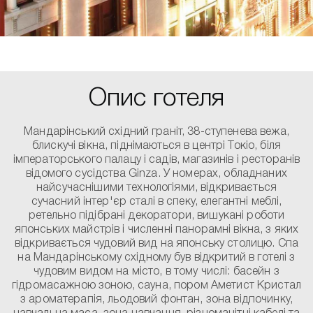
Опис готеля
Мандарінський східний граніт, 38-ступенева вежа,
блискучі вікна, піднімаються в центрі Токіо, біля
імператорського палацу і садів, магазинів і ресторанів
відомого сусідства Ginza. У номерах, обладнаних
найсучаснішими технологіями, відкривається
сучасний інтер'єр сталі в спеку, елегантні меблі,
ретельно підібрані декоратори, вишукані роботи
японських майстрів і численні панорамні вікна, з яких
відкривається чудовий вид на японську столицю. Спа
на Мандарінському східному був відкритий в готелі з
чудовим видом на місто, в тому числі: басейн з
гідромасажною зоною, сауна, пором Аметист Кристал
з ароматерапія, льодовий фонтан, зона відпочинку,