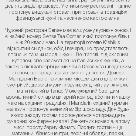
навчальна маса, зона навчання, різноманітні кабелі та
дев'ять видів процедур. У стильному ресторані, підпис
пропонує вишукані страви, приготовані в традиціях
французької кухні та насиченою картою вина.
Чудовий ресторан Sense має вишукану кухню ніжною, і
є чайний номер Sense Tea Corner, який пропонує більш
ніж 20 класи чаю. На території готелю K'shik є
відкритий сніданок, обід і вечеря, що представляють
японські та міжнародні кухні. Вентагіллі, під скляним
куполом, спеціалізується на італійських кухнях, а
також є післяабсорбційний чай з Dolce Vita шведським
столом, що представляє смачні десерти. Дейнер
Мандарин Бар є приємним місцем для відпочинку і
зустрічей, де живі музичні звуки, східний лаунж може
мати ніжний в Тапас Молекулярний бар, дим
ароматичний сигар в цигарній комірці або пити чашку
чаю на східних традиціях, і Mandarin східний гурман
магазин пропонує великий вибір шоколаду. Для будь-
якого заходу гостям пропонуються чотирнадцять
сучасних конференц-залів і бенкетних номерів, в тому
числі просту барну кімнату. Послуги гостей – це
магазини, бізнес-центри, весільні обряди, парки,