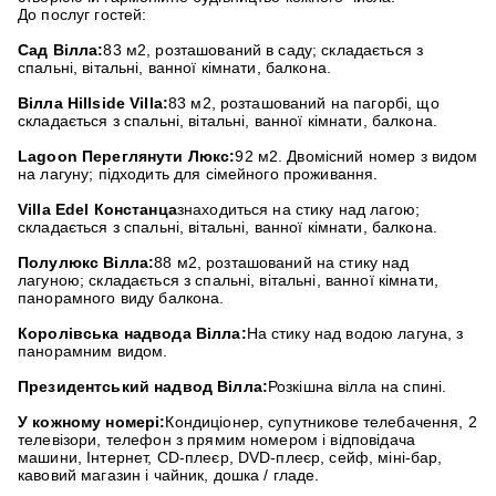
До послуг гостей:
Сад Вілла:
83 м2, розташований в саду; складається з
спальні, вітальні, ванної кімнати, балкона.
Вілла Hillside Villa:
83 м2, розташований на пагорбі, що
складається з спальні, вітальні, ванної кімнати, балкона.
Lagoon Переглянути Люкс:
92 м2. Двомісний номер з видом
на лагуну; підходить для сімейного проживання.
Villa Edel Констанца
знаходиться на стику над лагою;
складається з спальні, вітальні, ванної кімнати, балкона.
Полулюкс Вілла:
88 м2, розташований на стику над
лагуною; складається з спальні, вітальні, ванної кімнати,
панорамного виду балкона.
Королівська надвода Вілла:
На стику над водою лагуна, з
панорамним видом.
Президентський надвод Вілла:
Розкішна вілла на спині.
У кожному номері:
Кондиціонер, супутникове телебачення, 2
телевізори, телефон з прямим номером і відповідача
машини, Інтернет, CD-плеєр, DVD-плеєр, сейф, міні-бар,
кавовий магазин і чайник, дошка / гладе.