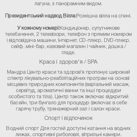
лагуна, з панорамним видом.
Президентський надвод Вілла:
Розкішна вілла на спині.
У кожному номері:
Кондиціонер, супутникове
телебачення, 2 телевізори, телефон з прямим номером
і відповідача машини, Інтернет, CD-плеєр, DVD-плеєр,
сейф, міні-бар, кавовий магазин і чайник, дошка /
гладе.
Краса і здоров'я / SPA
Мандра Центр краси та здоров’я пропонує широкий
спектр лікувально-реабілітаційних програм на основі
місцевих природних компонентів (варіальний масаж,
сервітуд, ароматичні ванни та інші процедури
особистого та тіла). Центр також включає відкритий
басейн, три бунгало для процедур (включає в себе
гарячу трубу, тренажерний зал і салон краси.
Спорт і відпочинок
Водний спорт Для гостей доступні катання на водних
лижах, спортивні риболовлі, вітрильні камери.