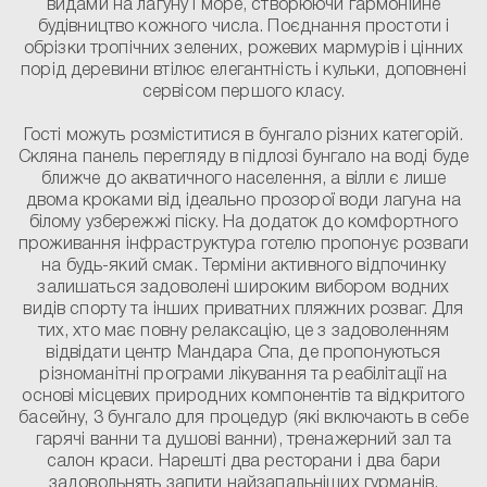
видами на лагуну і море, створюючи гармонійне
будівництво кожного числа. Поєднання простоти і
обрізки тропічних зелених, рожевих мармурів і цінних
порід деревини втілює елегантність і кульки, доповнені
сервісом першого класу.
Гості можуть розміститися в бунгало різних категорій.
Скляна панель перегляду в підлозі бунгало на воді буде
ближче до акватичного населення, а вілли є лише
двома кроками від ідеально прозорої води лагуна на
білому узбережжі піску. На додаток до комфортного
проживання інфраструктура готелю пропонує розваги
на будь-який смак. Терміни активного відпочинку
залишаться задоволені широким вибором водних
видів спорту та інших приватних пляжних розваг. Для
тих, хто має повну релаксацію, це з задоволенням
відвідати центр Мандара Спа, де пропонуються
різноманітні програми лікування та реабілітації на
основі місцевих природних компонентів та відкритого
басейну, 3 бунгало для процедур (які включають в себе
гарячі ванни та душові ванни), тренажерний зал та
салон краси. Нарешті два ресторани і два бари
задовольнять запити найзапальніших гурманів.