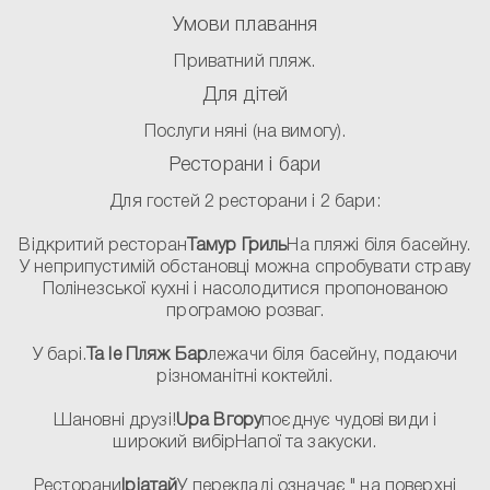
Умови плавання
Приватний пляж.
Для дітей
Послуги няні (на вимогу).
Ресторани і бари
Для гостей 2 ресторани і 2 бари:
Відкритий ресторан
Тамур Гриль
На пляжі біля басейну.
У неприпустимій обстановці можна спробувати страву
Полінезської кухні і насолодитися пропонованою
програмою розваг.
У барі.
Ta Ie Пляж Бар
лежачи біля басейну, подаючи
різноманітні коктейлі.
Шановні друзі!
Upa Вгору
поєднує чудові види і
широкий вибірНапої та закуски.
Ресторани
Іріатай
У перекладі означає " на поверхні