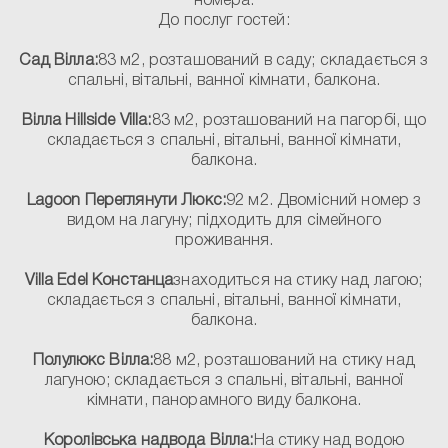
номера.
До послуг гостей:
Сад Вілла:
83 м2, розташований в саду; складається з
спальні, вітальні, ванної кімнати, балкона.
Вілла Hillside Villa:
83 м2, розташований на пагорбі, що
складається з спальні, вітальні, ванної кімнати,
балкона.
Lagoon Переглянути Люкс:
92 м2. Двомісний номер з
видом на лагуну; підходить для сімейного
проживання.
Villa Edel Констанца
знаходиться на стику над лагою;
складається з спальні, вітальні, ванної кімнати,
балкона.
Полулюкс Вілла:
88 м2, розташований на стику над
лагуною; складається з спальні, вітальні, ванної
кімнати, панорамного виду балкона.
Королівська надвода Вілла:
На стику над водою