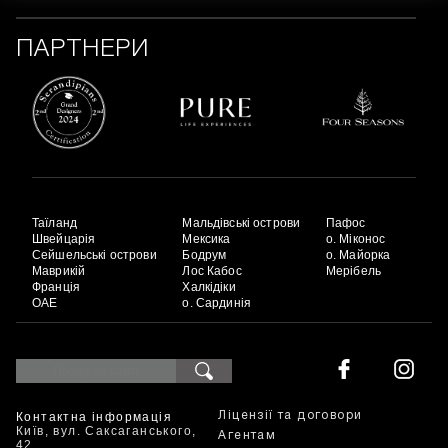
ПАРТНЕРИ
Таїланд
Мальдівські острови
Пафос
Швейцарія
Мексика
о. Міконос
Сейшельські острови
Бодрум
о. Майорка
Маврикій
Лос Кабос
Мерібель
Франція
Халкідіки
ОАЕ
о. Сардинія
Контактна інформація
Ліцензії та договори
Київ, вул. Саксаганського,
Агентам
42