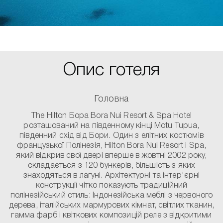
Опис готеля
Головна
The Hilton Бора Bora Nui Resort & Spa Hotel
розташований на південному кінці Motu Tupua,
південний схід від Бори. Один з елітних костюмів
французької Полінезія, Hilton Bora Nui Resort і Spa,
який відкрив свої двері вперше в жовтні 2002 року,
складається з 120 бункерів, більшість з яких
знаходяться в лагуні. Архітектурні та інтер'єрні
конструкції чітко показують традиційний
полінезійський стиль: Індонезійська меблі з червоного
дерева, італійських мармурових кімнат, світлих тканин,
гамма фарб і квіткових композицій реле з відкритими