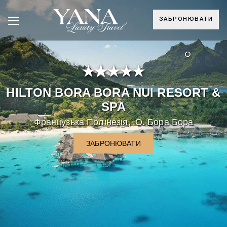
ЗАБРОНЮВАТИ
°
HILTON BORA BORA NUI RESORT &
SPA
,
Французька Полінезія
О. Бора Бора
ЗАБРОНЮВАТИ