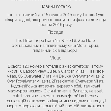
Новини готелю
Готель закритий до 15 грудня 2015 року. Готель буде
відкрито далі, але ремонт планується фазати до кінця
серпня 2016 року.
Посада
The Hilton Бора Bora Nui Resort & Spa Hotel
розташований на південному кінці Motu Tupua,
південний схід від Бори.
Місце
Всього 120 номерів готелів різних категорій, в тому
числі 16 Lagoon View Suite, 9 Garden Villas, 11Hillside
Villas, 38 Overwater Villas, 44 Deluxe Overwater Villas, 2
Over Royalwater Villas та 2Presidential Overwater Villas.
Індонезійська червоний дерево меблі, італійські
мармурові номери,Скляні панелі в бунгало, на воді,
світлі тканини, яскраві гамма фарб і квіткових
композицій натискають відкритими видами на лагуну і
море, створюючи гармонійний настрій для кожного