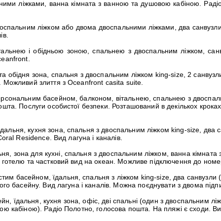
ними ліжками, ванна кімната з ванною та душовою кабіною. Радіо
 двоспальним ліжком або двома двоспальними ліжками, два санвузл
ів.
італьнею і обідньою зоною, спальнею з двоспальним ліжком, сан
eanfront.
та обідня зона, спальня з двоспальним ліжком king-size, 2 санвуз
Можливий злиття з Oceanfront casita suite.
 персональним басейном, балконом, вітальнею, спальнею з двоспа
шта. Послуги особистої безпеки. Розташований в декількох кроках 
дальня, кухня зона, спальня з двоспальним ліжком king-size, два
oral Residence. Вид лагуна і каналів.
ня, зона для кухні, спальня з двоспальним ліжком, ванна кімната
д готелю та частковий вид на океан. Можливе підключення до номе
стим басейном, їдальня, спальня з ліжком king-size, два санвузли
ого басейну. Вид лагуна і каналів. Можна поєднувати з двома підп
ейн, їдальня, кухня зона, офіс, дві спальні (один з двоспальним лі
ою кабіною). Радіо Полотно, голосова пошта. На пляжі є сходи. Ви