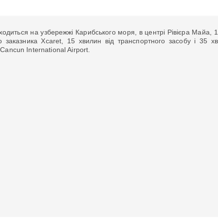
ходиться на узбережжі Карибського моря, в центрі Рівієра Майа, 
о заказника Xcaret, 15 хвилин від транспортного засобу і 35 х
ancun International Airport.