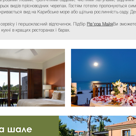
агровими лісами, тропічними садами, чистими лагунами, водними
рьох видів прісноводних черепах. Гостям готелю пропонуються симп
ідкривається вид на Карибське море або щільна рослинність саду. Де
ь сервісу і першокласний відпочинок. Підбір
Рів'єра Майя
Ви зможете
кухні в кращих ресторанах і барах.