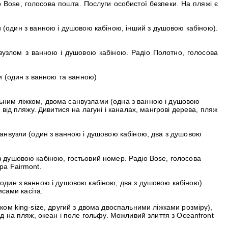
 Bose, голосова пошта. Послуги особистої безпеки. На пляжі є
и (один з ванною і душовою кабіною, інший з душовою кабіною).
вузлом з ванною і душовою кабіною. Радіо Полотно, голосова
ли (один з ванною та ванною)
льним ліжком, двома санвузлами (одна з ванною і душовою
від пляжу. Дивитися на лагуні і каналах, мангрові дерева, пляж
 санвузли (один з ванною і душовою кабіною, два з душовою
 з душовою кабіною, гостьовий номер. Радіо Bose, голосова
ра Fairmont.
 (один з ванною і душовою кабіною, два з душовою кабіною).
исами касіта.
жком king-size, другий з двома двоспальними ліжками розміру),
д на пляж, океан і поле гольфу. Можливий злиття з Oceanfront