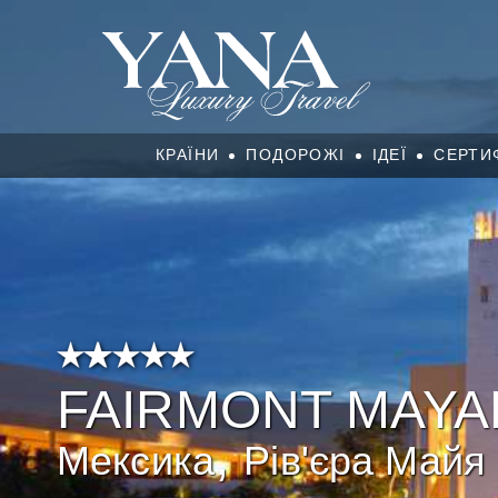
КРАЇНИ
ПОДОРОЖІ
ІДЕЇ
СЕРТИ
FAIRMONT MAY
,
Мексика
Рів'єра Майя