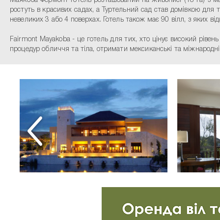
Маякоба Фермонт Готель розташований на живописі (18 га) з м
ростуть в красивих садах, а Туртельний сад став домівкою для т
невеликих 3 або 4 поверхах. Готель також має 90 вілл, з яких в
Fairmont Mayakoba - це готель для тих, хто цінує високий рівен
процедур обличчя та тіла, отримати мексиканські та міжнародні 