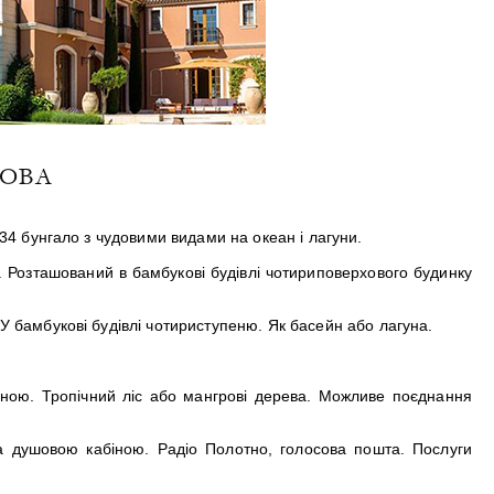
KOBA
4 бунгало з чудовими видами на океан і лагуни.
 Розташований в бамбукові будівлі чотириповерхового будинку
 бамбукові будівлі чотириступеню. Як басейн або лагуна.
іною. Тропічний ліс або мангрові дерева. Можливе поєднання
а душовою кабіною. Радіо Полотно, голосова пошта. Послуги