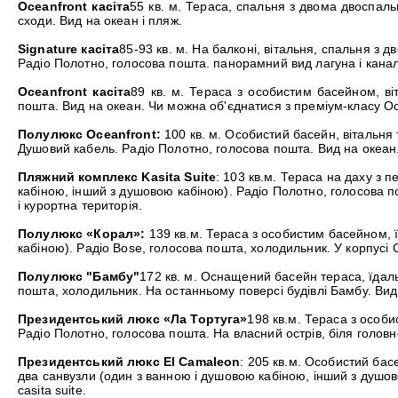
Oceanfront касіта
55 кв. м. Тераса, спальня з двома двоспаль
сходи. Вид на океан і пляж.
Signature касіта
85-93 кв. м. На балконі, вітальня, спальня з
Радіо Полотно, голосова пошта. панорамний вид лагуна і канал
Oceanfront касіта
89 кв. м. Тераса з особистим басейном, в
пошта. Вид на океан. Чи можна об'єднатися з преміум-класу Oc
Полулюкс Oceanfront:
100 кв. м. Особистий басейн, вітальня 
Душовий кабель. Радіо Полотно, голосова пошта. Вид на океан. 
Пляжний комплекс Kasita Suite
: 103 кв.м. Тераса на даху з
кабіною, інший з душовою кабіною). Радіо Полотно, голосова по
і курортна територія.
Полулюкс «Корал»:
139 кв.м. Тераса з особистим басейном, ї
кабіною). Радіо Bose, голосова пошта, холодильник. У корпусі C
Полулюкс "Бамбу"
172 кв. м. Оснащений басейн тераса, їдаль
пошта, холодильник. На останньому поверсі будівлі Бамбу. Ви
Президентський люкс «Ла Тортуга»
198 кв.м. Тераса з особи
Радіо Полотно, голосова пошта. На власний острів, біля головн
Президентський люкс El Camaleon
: 205 кв.м. Особистий бас
два санвузли (один з ванною і душовою кабіною, інший з душов
casita suite.