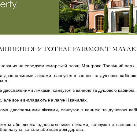
МІЩЕННЯ У ГОТЕЛІ FAIRMONT MAYA
ашованих на середземноморській площі Мангрове Тропічний парк, 3
а двоспальними ліжками, санвузол з ванною та душовою кабіною.
сел.
а двоспальними ліжками, санвузол з ванною та душовою кабіною. У
, але вони виглядають на лагуні і каналах.
вома двоспальними ліжками, санвузол з ванною та душовою каб
ліжком або двома односпальними ліжками, санвузол з ванною т
 Вид лагуна, канали або мангрові дерева.