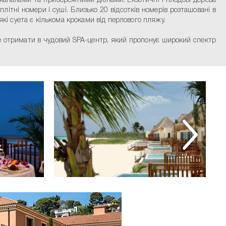
 каналами та прибережними дюнами. Екзотичні і плодові дерева
літні номери і суші. Близько 20 відсотків номерів розташовані в
які суета є кількома кроками від перлового пляжу.
 отримати в чудовий SPA-центр, який пропонує широкий спектр