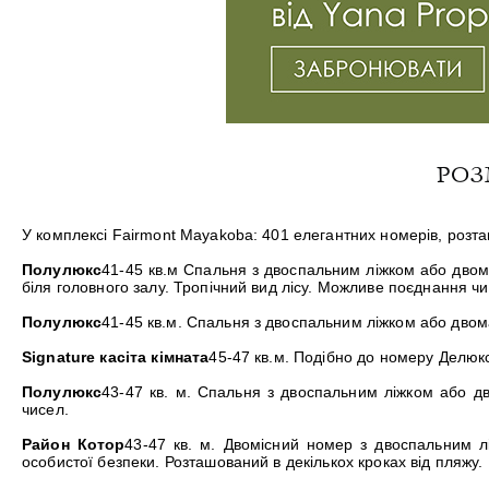
РОЗ
У комплексі Fairmont Mayakoba: 401 елегантних номерів, розт
Полулюкс
41-45 кв.м Спальня з двоспальним ліжком або двом
біля головного залу. Тропічний вид лісу. Можливе поєднання чи
Полулюкс
41-45 кв.м. Спальня з двоспальним ліжком або двом
Signature касіта кімната
45-47 кв.м. Подібно до номеру Делюкс
Полулюкс
43-47 кв. м. Спальня з двоспальним ліжком або д
чисел.
Район Котор
43-47 кв. м. Двомісний номер з двоспальним 
особистої безпеки. Розташований в декількох кроках від пляжу.